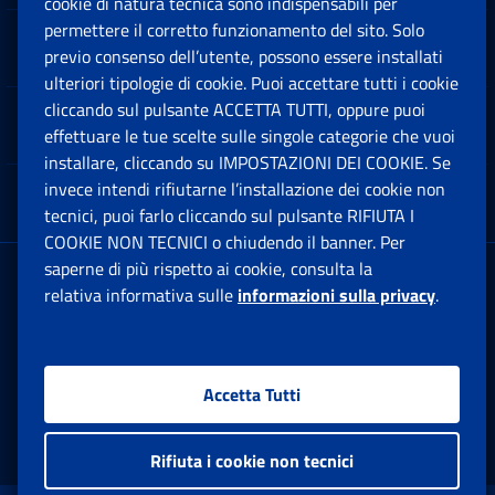
cookie di natura tecnica sono indispensabili per
permettere il corretto funzionamento del sito. Solo
Software
previo consenso dell’utente, possono essere installati
Ap
ulteriori tipologie di cookie. Puoi accettare tutti i cookie
cliccando sul pulsante ACCETTA TUTTI, oppure puoi
Note Legali
effettuare le tue scelte sulle singole categorie che vuoi
Ap
installare, cliccando su IMPOSTAZIONI DEI COOKIE. Se
invece intendi rifiutarne l’installazione dei cookie non
App mobile
Ap
tecnici, puoi farlo cliccando sul pulsante RIFIUTA I
COOKIE NON TECNICI o chiudendo il banner. Per
saperne di più rispetto ai cookie, consulta la
Sede Legale
: Via Ciro il Grande, 21
relativa informativa sulle
informazioni sulla privacy
.
00144 Roma
P.IVA 02121151001
Accetta Tutti
Facebook: Apre una nuova finestra
Twitter: Apre una nuova finestra
Whatsapp: Apre una nuova fi
Youtube: Apre una nuo
Instagram: Apre
Linkedin:
Rs
Rifiuta i cookie non tecnici