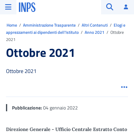
Vai al menu principale
Vai al contenuto principale
Vai al pie' di pagina
INPS ()
Ac
Apri cerca
Ti trovi in:
Home
Amministrazione Trasparente
Altri Contenuti
Elogi e
apprezzamenti ai dipendenti dell'Istituto
Anno 2021
Ottobre
2021
Ottobre 2021
Ottobre 2021
Men
Pubblicazione:
04 gennaio 2022
Direzione Generale - Ufficio Centrale Estratto Conto