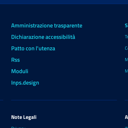
Amministrazione trasparente
S
Dichiarazione accessibilità
T
Patto con l'utenza
C
Rss
M
Moduli
M
Inps.design
Note Legali
A