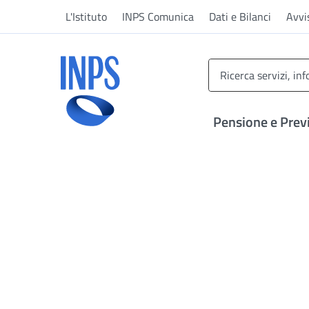
Vai al menu principale
Vai al contenuto principale
Vai al pie' di pagina
L'Istituto
INPS Comunica
Dati e Bilanci
Avvi
INPS ()
Pensione e Prev