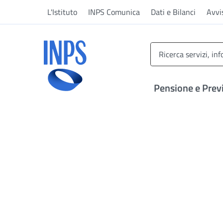
Vai al menu principale
Vai al contenuto principale
Vai al pie' di pagina
L'Istituto
INPS Comunica
Dati e Bilanci
Avvi
INPS ()
Pensione e Prev