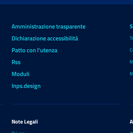
Amministrazione trasparente
S
Dichiarazione accessibilità
T
Patto con l'utenza
C
Rss
M
Moduli
M
Inps.design
Note Legali
A