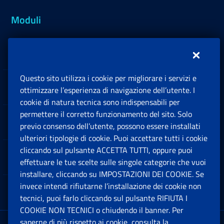
Moduli
Inps.design
Questo sito utilizza i cookie per migliorare i servizi e
Sedi e Contatti
ottimizzare l’esperienza di navigazione dell’utente. I
Ap
cookie di natura tecnica sono indispensabili per
permettere il corretto funzionamento del sito. Solo
Software
previo consenso dell’utente, possono essere installati
Ap
ulteriori tipologie di cookie. Puoi accettare tutti i cookie
cliccando sul pulsante ACCETTA TUTTI, oppure puoi
Note Legali
effettuare le tue scelte sulle singole categorie che vuoi
Ap
installare, cliccando su IMPOSTAZIONI DEI COOKIE. Se
invece intendi rifiutarne l’installazione dei cookie non
App mobile
Ap
tecnici, puoi farlo cliccando sul pulsante RIFIUTA I
COOKIE NON TECNICI o chiudendo il banner. Per
saperne di più rispetto ai cookie, consulta la