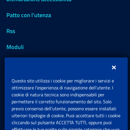
Patto con l'utenza
Rss
Moduli
Inps.design
Questo sito utilizza i cookie per migliorare i servizi e
Sedi e Contatti
ottimizzare l’esperienza di navigazione dell’utente. I
Ap
cookie di natura tecnica sono indispensabili per
permettere il corretto funzionamento del sito. Solo
Software
previo consenso dell’utente, possono essere installati
Ap
ulteriori tipologie di cookie. Puoi accettare tutti i cookie
cliccando sul pulsante ACCETTA TUTTI, oppure puoi
Note Legali
effettuare le tue scelte sulle singole categorie che vuoi
Ap