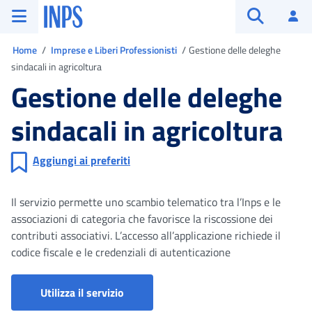
Vai al menu principale
Vai al contenuto principale
Vai al pie' di pagina
INPS ()
Ac
Apri cerca
Ti trovi in
Home
Imprese e Liberi Professionisti
Gestione delle deleghe
sindacali in agricoltura
Gestione delle deleghe
sindacali in agricoltura
Aggiungi ai preferiti
Il servizio permette uno scambio telematico tra l’Inps e le
associazioni di categoria che favorisce la riscossione dei
contributi associativi. L’accesso all’applicazione richiede il
codice fiscale e le credenziali di autenticazione
Gestione deleghe sindacali agricole (As
Utilizza il servizio