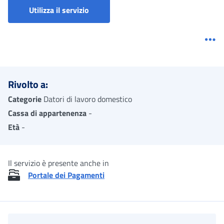
Portale dei pagamenti
Utilizza il servizio
Me
Rivolto a:
Categorie
Datori di lavoro domestico
Cassa di appartenenza
-
Età
-
Il servizio è presente anche in
Portale dei Pagamenti