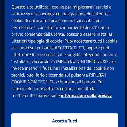
Questo sito utilizza i cookie per migliorare i servizi e
Sedi e Contatti
ottimizzare l’esperienza di navigazione dell’utente. I
Ap
cookie di natura tecnica sono indispensabili per
permettere il corretto funzionamento del sito. Solo
Software
previo consenso dell’utente, possono essere installati
Ap
ulteriori tipologie di cookie. Puoi accettare tutti i cookie
cliccando sul pulsante ACCETTA TUTTI, oppure puoi
Note Legali
effettuare le tue scelte sulle singole categorie che vuoi
Ap
installare, cliccando su IMPOSTAZIONI DEI COOKIE. Se
invece intendi rifiutarne l’installazione dei cookie non
App mobile
Ap
tecnici, puoi farlo cliccando sul pulsante RIFIUTA I
COOKIE NON TECNICI o chiudendo il banner. Per
saperne di più rispetto ai cookie, consulta la
Sede Legale
: Via Ciro il Grande, 21
relativa informativa sulle
informazioni sulla privacy
.
00144 Roma
P.IVA 02121151001
Accetta Tutti