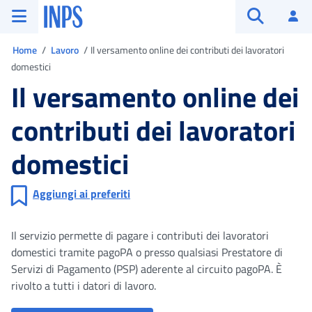
Vai al menu principale
Vai al contenuto principale
Vai al pie' di pagina
INPS ()
Ac
Apri cerca
Ti trovi in
Home
Lavoro
Il versamento online dei contributi dei lavoratori
domestici
Il versamento online dei
contributi dei lavoratori
domestici
Aggiungi ai preferiti
Il servizio permette di pagare i contributi dei lavoratori
domestici tramite pagoPA o presso qualsiasi Prestatore di
Servizi di Pagamento (PSP) aderente al circuito pagoPA. È
rivolto a tutti i datori di lavoro.