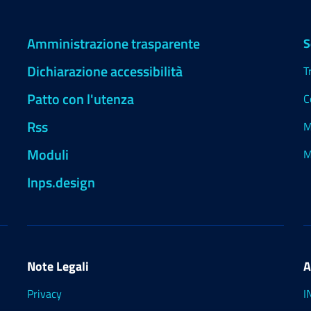
Amministrazione trasparente
S
Dichiarazione accessibilità
T
Patto con l'utenza
C
Rss
M
Moduli
M
Inps.design
Note Legali
A
Privacy
I