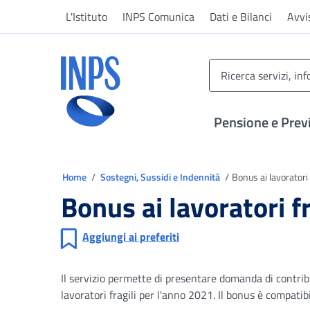
Vai al menu principale
Vai al contenuto principale
Vai al pie' di pagina
L'Istituto
INPS Comunica
Dati e Bilanci
Avvi
INPS ()
Pensione e Prev
Ti trovi in
Home
Sostegni, Sussidi e Indennità
Bonus ai lavoratori
Bonus ai lavoratori f
Aggiungi ai preferiti
Il servizio permette di presentare domanda di contrib
lavoratori fragili per l'anno 2021. Il bonus è compatibi