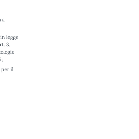
a a
 in legge
t. 3,
tologie
i;
per il