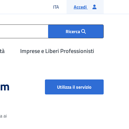
Lingua italiana
ITA
Accedi
Ricerca
tà
Imprese e Liberi Professionisti
tum
Bonus lavoratori f
Utilizza il servizio
a ai