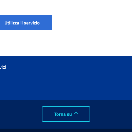
Bonus lavoratori fragili - Indennità una tan
Utilizza il servizio
vizi
Torna su