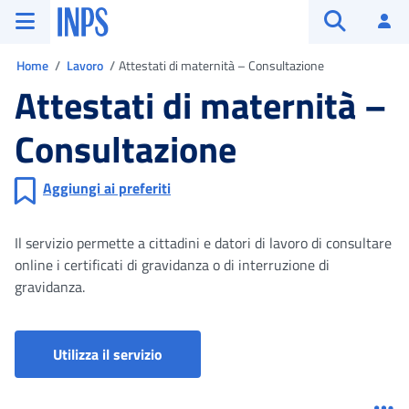
Vai al menu principale
Vai al contenuto principale
Vai al pie' di pagina
INPS ()
Ac
Apri cerca
Ti trovi in
Home
Lavoro
Attestati di maternità – Consultazione
Attestati di maternità –
Consultazione
Aggiungi ai preferiti
Il servizio permette a cittadini e datori di lavoro di consultare
online i certificati di gravidanza o di interruzione di
gravidanza.
Attestati di maternità - Consultazione
Utilizza il servizio