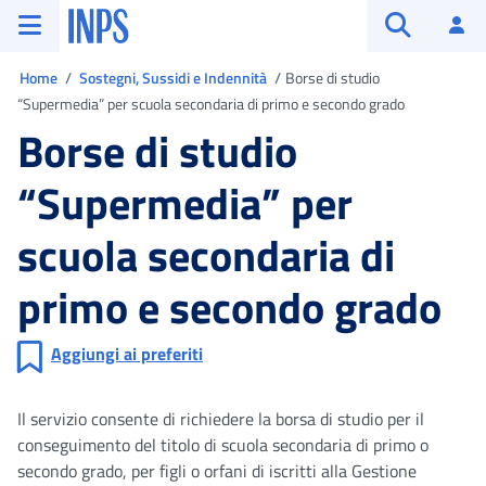
Vai al menu principale
Vai al contenuto principale
Vai al pie' di pagina
INPS ()
Ac
Apri cerca
Ti trovi in
Home
Sostegni, Sussidi e Indennità
Borse di studio
“Supermedia” per scuola secondaria di primo e secondo grado
Borse di studio
“Supermedia” per
scuola secondaria di
primo e secondo grado
Aggiungi ai preferiti
Il servizio consente di richiedere la borsa di studio per il
conseguimento del titolo di scuola secondaria di primo o
secondo grado, per figli o orfani di iscritti alla Gestione