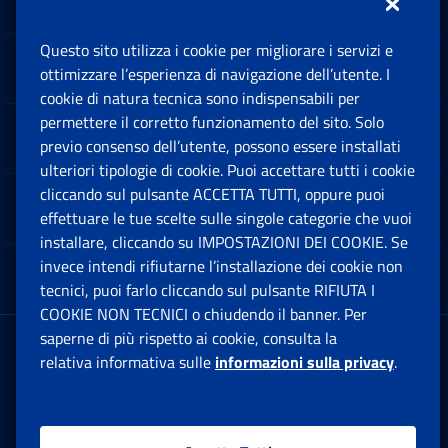
Questo sito utilizza i cookie per migliorare i servizi e
Sedi e Contatti
ottimizzare l’esperienza di navigazione dell’utente. I
Ap
cookie di natura tecnica sono indispensabili per
permettere il corretto funzionamento del sito. Solo
Software
previo consenso dell’utente, possono essere installati
Ap
ulteriori tipologie di cookie. Puoi accettare tutti i cookie
cliccando sul pulsante ACCETTA TUTTI, oppure puoi
Note Legali
effettuare le tue scelte sulle singole categorie che vuoi
Ap
installare, cliccando su IMPOSTAZIONI DEI COOKIE. Se
invece intendi rifiutarne l’installazione dei cookie non
App mobile
Ap
tecnici, puoi farlo cliccando sul pulsante RIFIUTA I
COOKIE NON TECNICI o chiudendo il banner. Per
saperne di più rispetto ai cookie, consulta la
Sede Legale
: Via Ciro il Grande, 21
relativa informativa sulle
informazioni sulla privacy
.
00144 Roma
P.IVA 02121151001