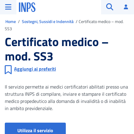
Vai al menu principale
Vai al contenuto principale
Vai al pie' di pagina
INPS ()
Ac
Apri cerca
Ti trovi in
Home
Sostegni, Sussidi e Indennità
Certificato medico – mod.
SS3
Certificato medico –
mod. SS3
Aggiungi ai preferiti
Il servizio permette ai medici certificatori abilitati presso una
struttura INPS di compilare, inviare e stampare il certificato
medico propedeutico alla domanda di invalidità o di inabilità
in ambito previdenziale.
Certificato SS3 - Istanza di invalidità
Utilizza il servizio