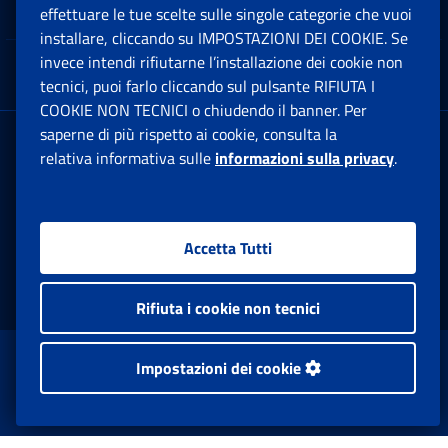
Note Legali
effettuare le tue scelte sulle singole categorie che vuoi
Ap
installare, cliccando su IMPOSTAZIONI DEI COOKIE. Se
invece intendi rifiutarne l’installazione dei cookie non
App mobile
Ap
tecnici, puoi farlo cliccando sul pulsante RIFIUTA I
COOKIE NON TECNICI o chiudendo il banner. Per
saperne di più rispetto ai cookie, consulta la
Sede Legale
: Via Ciro il Grande, 21
relativa informativa sulle
informazioni sulla privacy
.
00144 Roma
P.IVA 02121151001
Accetta Tutti
Facebook: Apre una nuova finestra
Twitter: Apre una nuova finestra
Whatsapp: Apre una nuova fi
Youtube: Apre una nuo
Instagram: Apre
Linkedin:
Rs
Rifiuta i cookie non tecnici
www.inps.gov.it © 1997-2026
Impostazioni dei cookie
Istituto Nazionale Previdenza Sociale.
Tutti i diritti riservati.