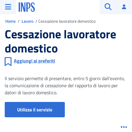
Vai al menu principale
Vai al contenuto principale
Vai al pie' di pagina
INPS ()
Ac
Apri cerca
Ti trovi in
Home
Lavoro
Cessazione lavoratore domestico
Cessazione lavoratore
domestico
Aggiungi ai preferiti
Il servizio permette di presentare, entro 5 giorni dall'evento,
la comunicazione di cessazione del rapporto di lavoro per
datori di lavoro domestico.
Portale servizi lavoro domestico
Utilizza il servizio