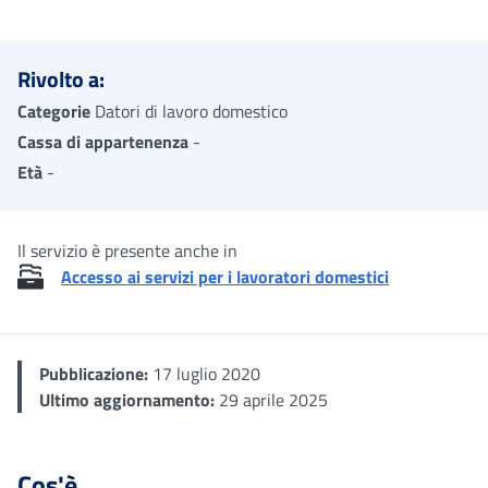
Me
Rivolto a:
Categorie
Datori di lavoro domestico
Cassa di appartenenza
-
Età
-
Il servizio è presente anche in
Accesso ai servizi per i lavoratori domestici
Pubblicazione:
17 luglio 2020
Ultimo aggiornamento:
29 aprile 2025
Cos'è