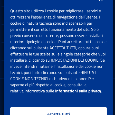
Questo sito utilizza i cookie per migliorare i servizi e
Sedi e Contatti
ottimizzare l’esperienza di navigazione dell’utente. I
Ap
cookie di natura tecnica sono indispensabili per
permettere il corretto funzionamento del sito. Solo
Software
previo consenso dell’utente, possono essere installati
Ap
ulteriori tipologie di cookie. Puoi accettare tutti i cookie
cliccando sul pulsante ACCETTA TUTTI, oppure puoi
Note Legali
effettuare le tue scelte sulle singole categorie che vuoi
Ap
installare, cliccando su IMPOSTAZIONI DEI COOKIE. Se
invece intendi rifiutarne l’installazione dei cookie non
App mobile
Ap
tecnici, puoi farlo cliccando sul pulsante RIFIUTA I
COOKIE NON TECNICI o chiudendo il banner. Per
saperne di più rispetto ai cookie, consulta la
Sede Legale
: Via Ciro il Grande, 21
relativa informativa sulle
informazioni sulla privacy
.
00144 Roma
P.IVA 02121151001
Accetta Tutti