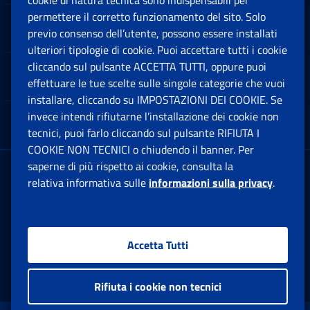
cookie di natura tecnica sono indispensabili per
permettere il corretto funzionamento del sito. Solo
Software
previo consenso dell’utente, possono essere installati
Ap
ulteriori tipologie di cookie. Puoi accettare tutti i cookie
cliccando sul pulsante ACCETTA TUTTI, oppure puoi
Note Legali
effettuare le tue scelte sulle singole categorie che vuoi
Ap
installare, cliccando su IMPOSTAZIONI DEI COOKIE. Se
invece intendi rifiutarne l’installazione dei cookie non
App mobile
Ap
tecnici, puoi farlo cliccando sul pulsante RIFIUTA I
COOKIE NON TECNICI o chiudendo il banner. Per
saperne di più rispetto ai cookie, consulta la
Sede Legale
: Via Ciro il Grande, 21
relativa informativa sulle
informazioni sulla privacy
.
00144 Roma
P.IVA 02121151001
Accetta Tutti
Facebook: Apre una nuova finestra
Twitter: Apre una nuova finestra
Whatsapp: Apre una nuova fi
Youtube: Apre una nuo
Instagram: Apre
Linkedin:
Rs
Rifiuta i cookie non tecnici