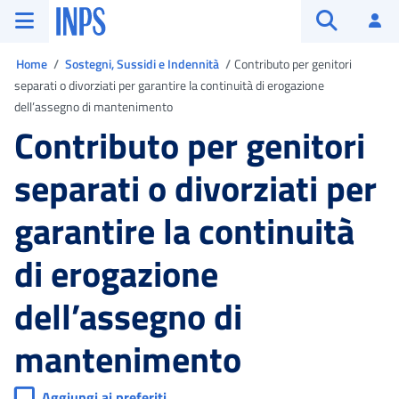
Vai al menu principale
Vai al contenuto principale
Vai al pie' di pagina
INPS ()
Ac
Apri cerca
Ti trovi in
Home
Sostegni, Sussidi e Indennità
Contributo per genitori
separati o divorziati per garantire la continuità di erogazione
dell’assegno di mantenimento
Contributo per genitori
separati o divorziati per
garantire la continuità
di erogazione
dell’assegno di
mantenimento
Aggiungi ai preferiti