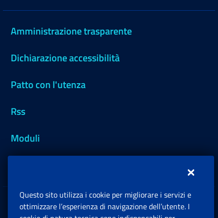
Amministrazione trasparente
Dichiarazione accessibilità
Patto con l'utenza
Rss
Moduli
Inps.design
Questo sito utilizza i cookie per migliorare i servizi e
Sedi e Contatti
ottimizzare l’esperienza di navigazione dell’utente. I
Ap