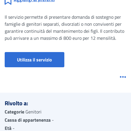
Il servizio permette di presentare domanda di sostegno per
famiglie di genitori separati, divorziati o non conviventi per
garantire continuità del mantenimento dei figli. Il contributo
può arrivare a un massimo di 800 euro per 12 mensilità.
Contributo per genitori separati o divo
Utilizza il servizio
Me
Rivolto a:
Categorie
Genitori
Cassa di appartenenza
-
Età
-