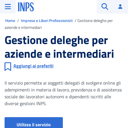
Vai al menu principale
Vai al contenuto principale
Vai al pie' di pagina
INPS ()
Ac
Apri cerca
Ti trovi in
Home
Imprese e Liberi Professionisti
Gestione deleghe per
aziende e intermediari
Gestione deleghe per
aziende e intermediari
Aggiungi ai preferiti
Il servizio permette ai soggetti delegati di svolgere online gli
adempimenti in materia di lavoro, previdenza e di assistenza
sociale dei lavoratori autonomi e dipendenti iscritti alle
diverse gestioni INPS.
Gestione Deleghe per Aziende e Interm
Utilizza il servizio