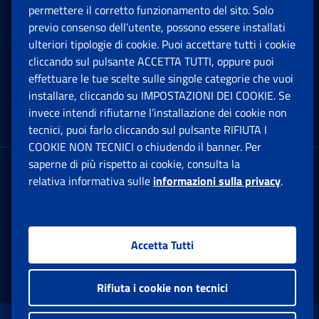
permettere il corretto funzionamento del sito. Solo
Software
previo consenso dell’utente, possono essere installati
Ap
ulteriori tipologie di cookie. Puoi accettare tutti i cookie
cliccando sul pulsante ACCETTA TUTTI, oppure puoi
Note Legali
effettuare le tue scelte sulle singole categorie che vuoi
Ap
installare, cliccando su IMPOSTAZIONI DEI COOKIE. Se
invece intendi rifiutarne l’installazione dei cookie non
App mobile
Ap
tecnici, puoi farlo cliccando sul pulsante RIFIUTA I
COOKIE NON TECNICI o chiudendo il banner. Per
saperne di più rispetto ai cookie, consulta la
Sede Legale
: Via Ciro il Grande, 21
relativa informativa sulle
informazioni sulla privacy
.
00144 Roma
P.IVA 02121151001
Accetta Tutti
Facebook: Apre una nuova finestra
Twitter: Apre una nuova finestra
Whatsapp: Apre una nuova fi
Youtube: Apre una nuo
Instagram: Apre
Linkedin:
Rs
Rifiuta i cookie non tecnici