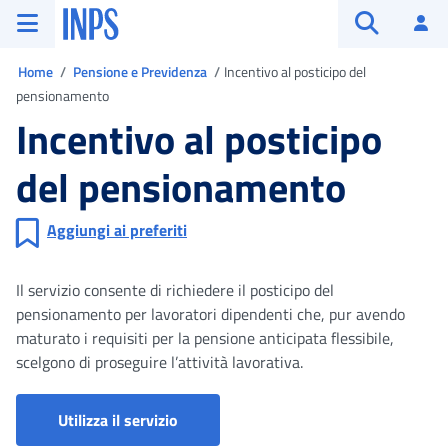
Vai al menu principale
Vai al contenuto principale
Vai al pie' di pagina
INPS ()
Ac
Apri cerca
Ti trovi in
Home
Pensione e Previdenza
Incentivo al posticipo del
pensionamento
Incentivo al posticipo
del pensionamento
Aggiungi ai preferiti
Il servizio consente di richiedere il posticipo del
pensionamento per lavoratori dipendenti che, pur avendo
maturato i requisiti per la pensione anticipata flessibile,
scelgono di proseguire l’attività lavorativa.
Incentivo al posticipo del pensionament
Utilizza il servizio