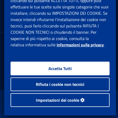
cliccando sul pulsante ACCETTA TUTTI, oppure puoi
Note Legali
effettuare le tue scelte sulle singole categorie che vuoi
Ap
installare, cliccando su IMPOSTAZIONI DEI COOKIE. Se
invece intendi rifiutarne l’installazione dei cookie non
App mobile
Ap
tecnici, puoi farlo cliccando sul pulsante RIFIUTA I
COOKIE NON TECNICI o chiudendo il banner. Per
saperne di più rispetto ai cookie, consulta la
Sede Legale
: Via Ciro il Grande, 21
relativa informativa sulle
informazioni sulla privacy
.
00144 Roma
P.IVA 02121151001
Accetta Tutti
Facebook: Apre una nuova finestra
Twitter: Apre una nuova finestra
Whatsapp: Apre una nuova fi
Youtube: Apre una nuo
Instagram: Apre
Linkedin:
Rs
Rifiuta i cookie non tecnici
www.inps.gov.it © 1997-2026
Impostazioni dei cookie
Istituto Nazionale Previdenza Sociale.
Tutti i diritti riservati.