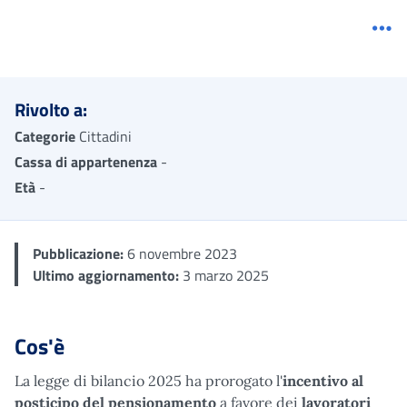
Me
Rivolto a:
Categorie
Cittadini
Cassa di appartenenza
-
Età
-
Pubblicazione:
6 novembre 2023
Ultimo aggiornamento:
3 marzo 2025
Cos'è
La legge di bilancio 2025 ha prorogato l'
incentivo al
posticipo del pensionamento
a favore dei
lavoratori