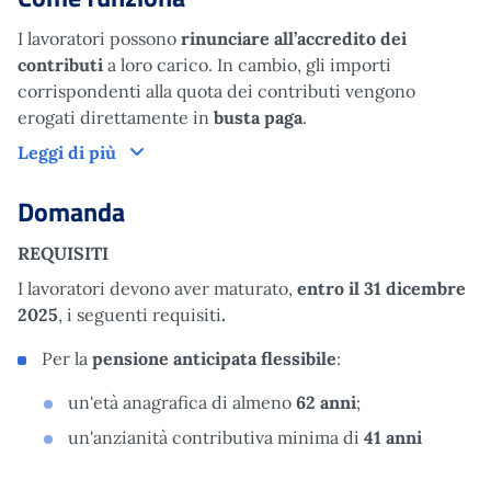
I lavoratori possono
rinunciare all’accredito dei
contributi
a loro carico. In cambio, gli importi
corrispondenti alla quota dei contributi vengono
erogati direttamente in
busta paga
.
Come funziona
Leggi di più
Domanda
REQUISITI
I lavoratori devono aver maturato,
entro il 31 dicembre
2025
, i seguenti requisiti
.
Per la
pensione anticipata flessibile
:
un'età anagrafica di almeno
62 anni
;
un'anzianità contributiva minima di
41 anni