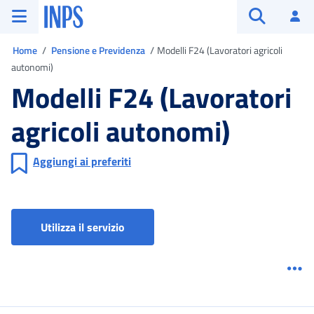
Vai al menu principale
Vai al contenuto principale
Vai al pie' di pagina
INPS ()
Ac
Apri cerca
Ti trovi in
Home
Pensione e Previdenza
Modelli F24 (Lavoratori agricoli
autonomi)
Modelli F24 (Lavoratori
agricoli autonomi)
Aggiungi ai preferiti
Modelli F24 (Lavoratori agricoli auton
Utilizza il servizio
Me