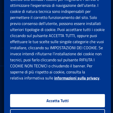
Sedi e Contatti
ottimizzare l’esperienza di navigazione dell’utente. I
Ap
cookie di natura tecnica sono indispensabili per
permettere il corretto funzionamento del sito. Solo
Software
previo consenso dell’utente, possono essere installati
Ap
ulteriori tipologie di cookie. Puoi accettare tutti i cookie
cliccando sul pulsante ACCETTA TUTTI, oppure puoi
Note Legali
effettuare le tue scelte sulle singole categorie che vuoi
Ap
installare, cliccando su IMPOSTAZIONI DEI COOKIE. Se
invece intendi rifiutarne l’installazione dei cookie non
App mobile
Ap
tecnici, puoi farlo cliccando sul pulsante RIFIUTA I
COOKIE NON TECNICI o chiudendo il banner. Per
saperne di più rispetto ai cookie, consulta la
Sede Legale
: Via Ciro il Grande, 21
relativa informativa sulle
informazioni sulla privacy
.
00144 Roma
P.IVA 02121151001
Accetta Tutti
Facebook: Apre una nuova finestra
Twitter: Apre una nuova finestra
Whatsapp: Apre una nuova fi
Youtube: Apre una nuo
Instagram: Apre
Linkedin:
Rs