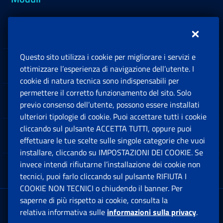
Inps.design
Questo sito utilizza i cookie per migliorare i servizi e
Sedi e Contatti
ottimizzare l’esperienza di navigazione dell’utente. I
Ap
cookie di natura tecnica sono indispensabili per
permettere il corretto funzionamento del sito. Solo
Software
previo consenso dell’utente, possono essere installati
Ap
ulteriori tipologie di cookie. Puoi accettare tutti i cookie
cliccando sul pulsante ACCETTA TUTTI, oppure puoi
Note Legali
effettuare le tue scelte sulle singole categorie che vuoi
Ap
installare, cliccando su IMPOSTAZIONI DEI COOKIE. Se
invece intendi rifiutarne l’installazione dei cookie non
App mobile
Ap
tecnici, puoi farlo cliccando sul pulsante RIFIUTA I
COOKIE NON TECNICI o chiudendo il banner. Per
saperne di più rispetto ai cookie, consulta la
Sede Legale
: Via Ciro il Grande, 21
relativa informativa sulle
informazioni sulla privacy
.
00144 Roma