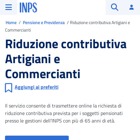
Vai al menu principale
Vai al contenuto principale
Vai al pie' di pagina
INPS ()
Ac
Apri cerca
Ti trovi in
Home
Pensione e Previdenza
Riduzione contributiva Artigiani e
Commercianti
Riduzione contributiva
Artigiani e
Commercianti
Aggiungi ai preferiti
Il servizio consente di trasmettere online la richiesta di
riduzione contributiva prevista per i soggetti pensionati
presso le gestioni dell’INPS con più di 65 anni di età.