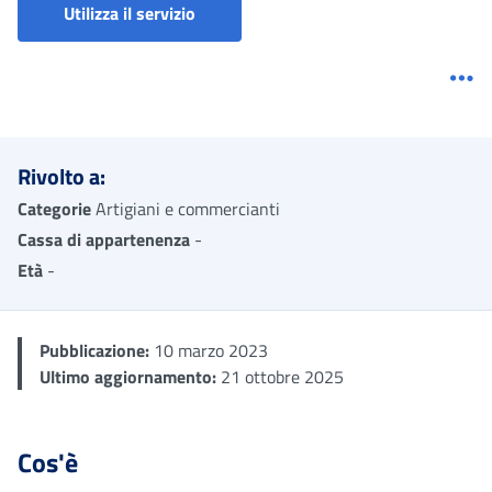
Riduzione contributiva (Artigiani e co
Utilizza il servizio
Me
Rivolto a:
Categorie
Artigiani e commercianti
Cassa di appartenenza
-
Età
-
Pubblicazione:
10 marzo 2023
Ultimo aggiornamento:
21 ottobre 2025
Cos'è