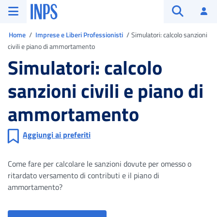
Vai al menu principale
Vai al contenuto principale
Vai al pie' di pagina
INPS ()
Ac
Apri cerca
Ti trovi in
Home
Imprese e Liberi Professionisti
Simulatori: calcolo sanzioni
civili e piano di ammortamento
Simulatori: calcolo
sanzioni civili e piano di
ammortamento
Aggiungi ai preferiti
Come fare per calcolare le sanzioni dovute per omesso o
ritardato versamento di contributi e il piano di
ammortamento?