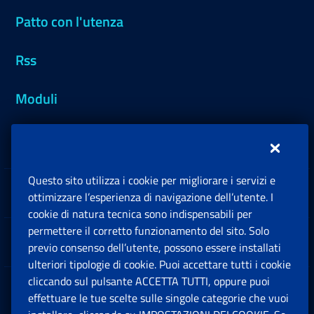
Patto con l'utenza
Rss
Moduli
Inps.design
Questo sito utilizza i cookie per migliorare i servizi e
Sedi e Contatti
ottimizzare l’esperienza di navigazione dell’utente. I
Ap
cookie di natura tecnica sono indispensabili per
permettere il corretto funzionamento del sito. Solo
Software
previo consenso dell’utente, possono essere installati
Ap
ulteriori tipologie di cookie. Puoi accettare tutti i cookie
cliccando sul pulsante ACCETTA TUTTI, oppure puoi
Note Legali
effettuare le tue scelte sulle singole categorie che vuoi
Ap