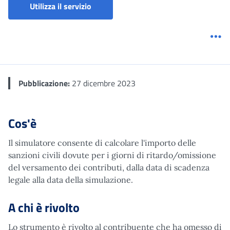
Simulatori: Calcolo Sanzioni Civili e 
Utilizza il servizio
Me
Pubblicazione:
27 dicembre 2023
Cos'è
Il simulatore consente di calcolare l'importo delle
sanzioni civili dovute per i giorni di ritardo/omissione
del versamento dei contributi, dalla data di scadenza
legale alla data della simulazione.
A chi è rivolto
Lo strumento è rivolto al contribuente che ha omesso di