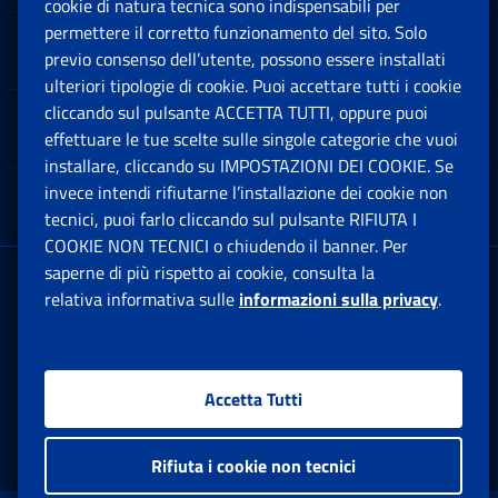
cookie di natura tecnica sono indispensabili per
permettere il corretto funzionamento del sito. Solo
Software
previo consenso dell’utente, possono essere installati
Ap
ulteriori tipologie di cookie. Puoi accettare tutti i cookie
cliccando sul pulsante ACCETTA TUTTI, oppure puoi
Note Legali
effettuare le tue scelte sulle singole categorie che vuoi
Ap
installare, cliccando su IMPOSTAZIONI DEI COOKIE. Se
invece intendi rifiutarne l’installazione dei cookie non
App mobile
Ap
tecnici, puoi farlo cliccando sul pulsante RIFIUTA I
COOKIE NON TECNICI o chiudendo il banner. Per
saperne di più rispetto ai cookie, consulta la
Sede Legale
: Via Ciro il Grande, 21
relativa informativa sulle
informazioni sulla privacy
.
00144 Roma
P.IVA 02121151001
Accetta Tutti
Facebook: Apre una nuova finestra
Twitter: Apre una nuova finestra
Whatsapp: Apre una nuova fi
Youtube: Apre una nuo
Instagram: Apre
Linkedin:
Rs
Rifiuta i cookie non tecnici