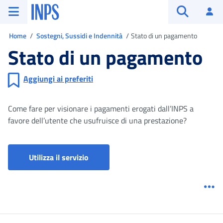
Vai al menu principale
Vai al contenuto principale
Vai al pie' di pagina
INPS ()
Ac
Apri cerca
Ti trovi in
Home
Sostegni, Sussidi e Indennità
Stato di un pagamento
Stato di un pagamento
Aggiungi ai preferiti
Come fare per visionare i pagamenti erogati dall’INPS a
favore dell’utente che usufruisce di una prestazione?
MYINPS - ultimi pagamenti
Utilizza il servizio
Me