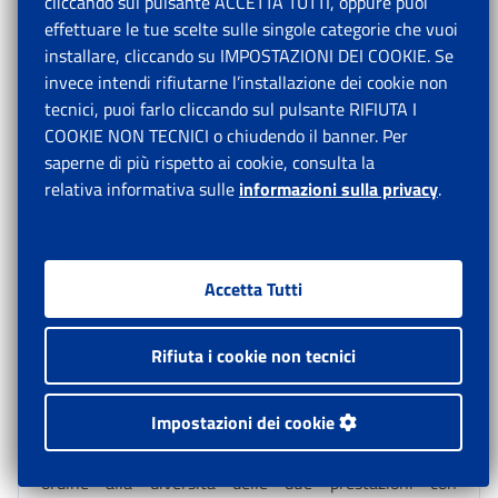
vi hanno dato luogo siano a cavallo dell’inizio del
cliccando sul pulsante ACCETTA TUTTI, oppure puoi
quadriennio, la valutazione della contribuzione
effettuare le tue scelte sulle singole categorie che vuoi
utilizzata – calcolata così come indicato al punto 1)
installare, cliccando su IMPOSTAZIONI DEI COOKIE. Se
dello stesso paragrafo 2.5 - deve essere ricondotta
invece intendi rifiutarne l’installazione dei cookie non
prioritariamente ai periodi contributivi più risalenti
tecnici, puoi farlo cliccando sul pulsante RIFIUTA I
delle ultime 52 settimane di contribuzione che hanno
COOKIE NON TECNICI o chiudendo il banner. Per
dato luogo a prestazioni di DSO o ASpI, anche se detta
saperne di più rispetto ai cookie, consulta la
contribuzione si colloca al di fuori del quadriennio di
relativa informativa sulle
informazioni sulla privacy
.
riferimento.
Il procedimento di calcolo fin qui descritto sarà
pubblicato in apposita sezione di pagina Internet.
Accetta Tutti
7. Domanda di indennità di mobilità o di indennità di
disoccupazione NASpI.
Rifiuta i cookie non tecnici
A seguito dei quesiti pervenuti dalle strutture
territoriali circa la possibilità per il lavoratore di optare
Impostazioni dei cookie
tra la prestazione di mobilità e la prestazione di
disoccupazione NASpI, si precisa quanto segue in
ordine alla diversità delle due prestazioni con