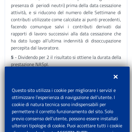
presenza di periodi neutri) prima della data cessazione
attività, e si riducono del numero delle Settimane di
contributi utilizzate come calcolate ai punti precedenti,
facendo comunque salvi i contributi derivati dai
rapporti di lavoro successivi alla data cessazione che
ha dato luogo all’ultima indennità di disoccupazione
percepita dal lavoratore.
5
- Dividendo per 2 il risultato si ottiene la durata della
prestazione NASpI.
Con l’occasione si forniscono elementi utili
all’interpretazione del paragrafo 2.5 punto 4) della
circolare n.94 del 2015 in ordine al quale sono state
Questo sito utilizza i cookie per migliorare i servizi e
segnalate incertezze circa gli effetti sul calcolo della
ottimizzare l’esperienza di navigazione dell’utente. I
durata della NASpI.
cookie di natura tecnica sono indispensabili per
Si precisa pertanto che per tutte le prestazioni di
permettere il corretto funzionamento del sito. Solo
disoccupazione ordinaria con requisiti normali (DSO) o
previo consenso dell’utente, possono essere installati
di ASpI le cui ultime 52 settimane di contribuzione che
ulteriori tipologie di cookie. Puoi accettare tutti i cookie