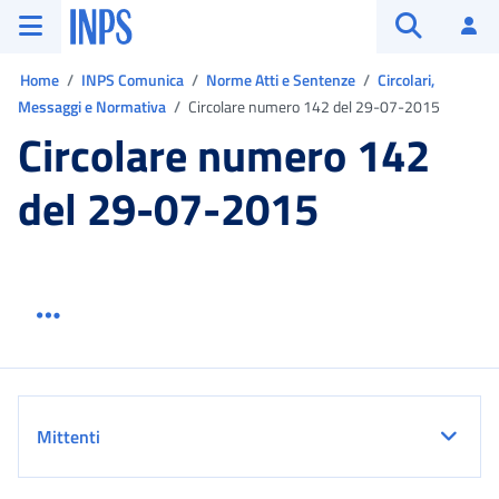
Vai al menu principale
Vai al contenuto principale
Vai al pie' di pagina
INPS ()
Ac
Apri cerca
Ti trovi in:
Home
INPS Comunica
Norme Atti e Sentenze
Circolari,
Messaggi e Normativa
Circolare numero 142 del 29-07-2015
Circolare numero 142
del 29-07-2015
Menu link servizio sezione
Dettaglio
Mittenti