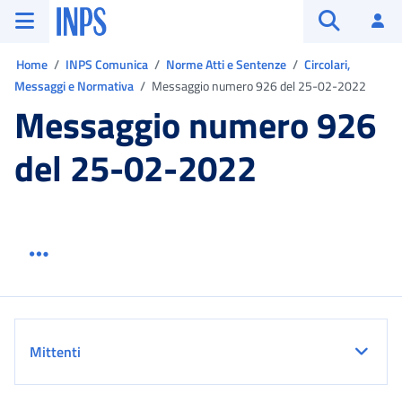
Vai al menu principale
Vai al contenuto principale
Vai al pie' di pagina
INPS ()
Ac
Apri cerca
Ti trovi in:
Home
INPS Comunica
Norme Atti e Sentenze
Circolari,
Messaggi e Normativa
Messaggio numero 926 del 25-02-2022
Messaggio numero 926
del 25-02-2022
Menu link servizio sezione
Dettaglio
Mittenti