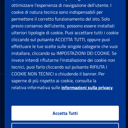
Sedi e Contatti
ottimizzare l’esperienza di navigazione dell’utente. I
Ap
cookie di natura tecnica sono indispensabili per
permettere il corretto funzionamento del sito. Solo
Software
previo consenso dell’utente, possono essere installati
Ap
ulteriori tipologie di cookie. Puoi accettare tutti i cookie
cliccando sul pulsante ACCETTA TUTTI, oppure puoi
Note Legali
effettuare le tue scelte sulle singole categorie che vuoi
Ap
installare, cliccando su IMPOSTAZIONI DEI COOKIE. Se
invece intendi rifiutarne l’installazione dei cookie non
App mobile
Ap
tecnici, puoi farlo cliccando sul pulsante RIFIUTA I
COOKIE NON TECNICI o chiudendo il banner. Per
saperne di più rispetto ai cookie, consulta la
Sede Legale
: Via Ciro il Grande, 21
relativa informativa sulle
informazioni sulla privacy
.
00144 Roma
P.IVA 02121151001
Accetta Tutti
Facebook: Apre una nuova finestra
Twitter: Apre una nuova finestra
Whatsapp: Apre una nuova fi
Youtube: Apre una nuo
Instagram: Apre
Linkedin:
Rs