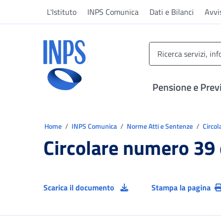
Vai al menu principale
Vai al contenuto principale
Vai al pie' di pagina
L'Istituto
INPS Comunica
Dati e Bilanci
Avvi
INPS ()
Pensione e Prev
Ti trovi in:
Home
INPS Comunica
Norme Atti e Sentenze
Circol
Circolare numero 39
Scarica il documento
Stampa la pagina