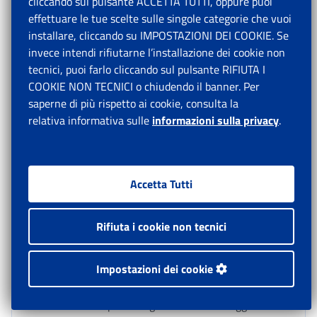
cliccando sul pulsante ACCETTA TUTTI, oppure puoi
effettuare le tue scelte sulle singole categorie che vuoi
installare, cliccando su IMPOSTAZIONI DEI COOKIE. Se
6.
Istruzioni contabili
invece intendi rifiutarne l’installazione dei cookie non
tecnici, puoi farlo cliccando sul pulsante RIFIUTA I
Ai fini delle rilevazioni contabili degli oneri conseguenti
COOKIE NON TECNICI o chiudendo il banner. Per
alle disposizioni emanate dall’articolo 1, commi 357 e
saperne di più rispetto ai cookie, consulta la
358, della legge n. 197/2022, si confermano i seguenti
relativa informativa sulle
informazioni sulla privacy
.
conti già istituiti con la circolare n. 23/2022, che
saranno opportunamente ridenominati:
- GAT30215 – per l’erogazione dell’Assegno unico
Accetta Tutti
universale per i figli a carico, corrisposto direttamente
ai nuclei familiari;
Rifiuta i cookie non tecnici
- GAT30216 – per l’erogazione dell’Assegno unico
universale per i figli a carico, corrisposto direttamente
ai nuclei familiari percettori del Reddito di
Impostazioni dei cookie
Cittadinanza;
- GAT30219 – per l’erogazione della maggiorazione