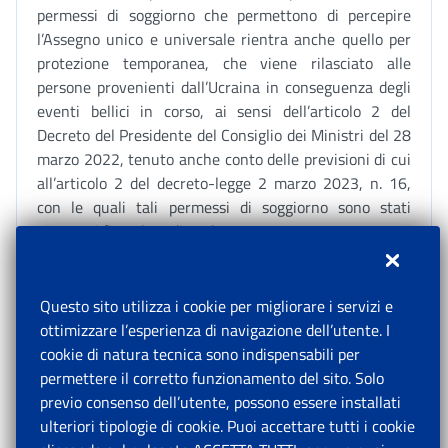
permessi di soggiorno che permettono di percepire
l’Assegno unico e universale rientra anche quello per
protezione temporanea, che viene rilasciato alle
persone provenienti dall’Ucraina in conseguenza degli
eventi bellici in corso, ai sensi dell’articolo 2 del
Decreto del Presidente del Consiglio dei Ministri del 28
marzo 2022, tenuto anche conto delle previsioni di cui
all’articolo 2 del decreto-legge 2 marzo 2023, n. 16,
con le quali tali permessi di soggiorno sono stati
prorogati fino al 31 dicembre 2023.
A tale proposito, si evidenzia che l’articolo 4, comma 1,
Questo sito utilizza i cookie per migliorare i servizi e
lettera g), del decreto legislativo 7 aprile 2003, n. 85,
ottimizzare l’esperienza di navigazione dell’utente. I
che costituisce norma interna di recepimento della
cookie di natura tecnica sono indispensabili per
direttiva 2001/55/CE, espressamente prevede la
permettere il corretto funzionamento del sito. Solo
possibilità che vengano estese ai titolari di protezione
previo consenso dell’utente, possono essere installati
temporanea misure assistenziali comprese quelle per
ulteriori tipologie di cookie. Puoi accettare tutti i cookie
l’assistenza sociale.