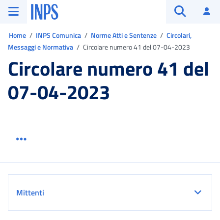
Vai al menu principale
Vai al contenuto principale
Vai al pie' di pagina
INPS ()
Ac
Apri cerca
Ti trovi in:
Home
INPS Comunica
Norme Atti e Sentenze
Circolari,
Messaggi e Normativa
Circolare numero 41 del 07-04-2023
Circolare numero 41 del
07-04-2023
Menu link servizio sezione
Dettaglio
Mittenti