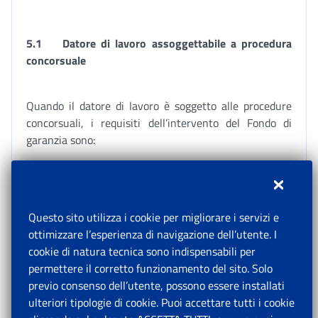
5.1
Datore di lavoro assoggettabile a procedura
concorsuale
Quando il datore di lavoro è soggetto alle procedure
concorsuali, i requisiti dell’intervento del Fondo di
garanzia sono:
A. la cessazione del rapporto di lavoro subordinato;
B. l’apertura di una procedura concorsuale;
Questo sito utilizza i cookie per migliorare i servizi e
C. l’esistenza del credito per TFR/retribuzioni rimasto
ottimizzare l’esperienza di navigazione dell’utente. I
insoluto.
cookie di natura tecnica sono indispensabili per
permettere il corretto funzionamento del sito. Solo
previo consenso dell’utente, possono essere installati
A.
Cessazione del rapporto di lavoro subordinato
ulteriori tipologie di cookie. Puoi accettare tutti i cookie