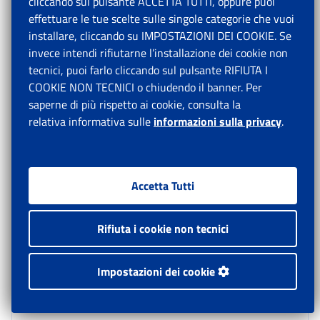
cliccando sul pulsante ACCETTA TUTTI, oppure puoi
effettuare le tue scelte sulle singole categorie che vuoi
La garanzia del Fondo opera indipendentemente dalla
installare, cliccando su IMPOSTAZIONI DEI COOKIE. Se
causa che ha determinato la cessazione del rapporto:
invece intendi rifiutarne l’installazione dei cookie non
dimissioni, licenziamento, accordo di risoluzione o
tecnici, puoi farlo cliccando sul pulsante RIFIUTA I
scadenza del termine in caso di contratto a tempo
COOKIE NON TECNICI o chiudendo il banner. Per
determinato.
saperne di più rispetto ai cookie, consulta la
relativa informativa sulle
informazioni sulla privacy
.
Al riguardo, si ricorda che l’apertura di una procedura
concorsuale non determina automaticamente la
cessazione del rapporto di lavoro, che deve intervenire
Accetta Tutti
quindi nei modi indicati dalla legge.
Rifiuta i cookie non tecnici
L’articolo 2119 c.c., nel testo in vigore sino 15 luglio
2022, prevedeva che: “
Non costituisce giusta causa di
risoluzione del contratto il fallimento dell'imprenditore o la
Impostazioni dei cookie
liquidazione coatta amministrativa dell'azienda
”.