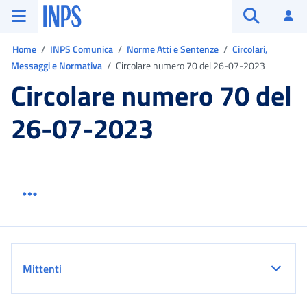
Vai al menu principale
Vai al contenuto principale
Vai al pie' di pagina
INPS ()
Ac
Apri cerca
Ti trovi in:
Home
INPS Comunica
Norme Atti e Sentenze
Circolari,
Messaggi e Normativa
Circolare numero 70 del 26-07-2023
Circolare numero 70 del
26-07-2023
Menu link servizio sezione
Dettaglio
Mittenti