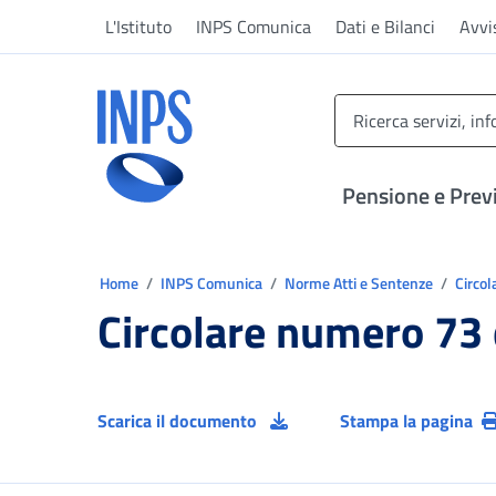
Vai al menu principale
Vai al contenuto principale
Vai al pie' di pagina
L'Istituto
INPS Comunica
Dati e Bilanci
Avvi
INPS ()
Pensione e Prev
Ti trovi in:
Home
INPS Comunica
Norme Atti e Sentenze
Circol
Circolare numero 73
Scarica il documento
Stampa la pagina