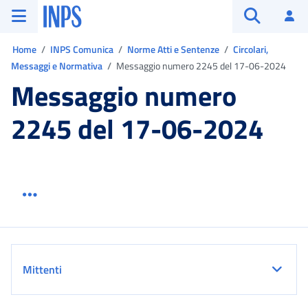
Vai al menu principale
Vai al contenuto principale
Vai al pie' di pagina
INPS ()
Ac
Apri cerca
Ti trovi in:
Home
INPS Comunica
Norme Atti e Sentenze
Circolari,
Messaggi e Normativa
Messaggio numero 2245 del 17-06-2024
Messaggio numero
2245 del 17-06-2024
Menu link servizio sezione
Dettaglio
Mittenti