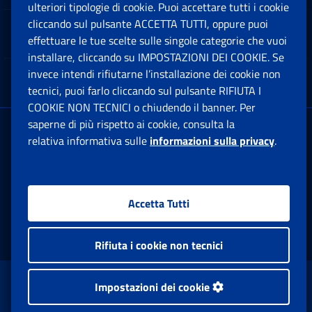
ulteriori tipologie di cookie. Puoi accettare tutti i cookie
cliccando sul pulsante ACCETTA TUTTI, oppure puoi
Note Legali
effettuare le tue scelte sulle singole categorie che vuoi
Ap
installare, cliccando su IMPOSTAZIONI DEI COOKIE. Se
invece intendi rifiutarne l’installazione dei cookie non
App mobile
Ap
tecnici, puoi farlo cliccando sul pulsante RIFIUTA I
COOKIE NON TECNICI o chiudendo il banner. Per
saperne di più rispetto ai cookie, consulta la
Sede Legale
: Via Ciro il Grande, 21
relativa informativa sulle
informazioni sulla privacy
.
00144 Roma
P.IVA 02121151001
Accetta Tutti
Facebook: Apre una nuova finestra
Twitter: Apre una nuova finestra
Whatsapp: Apre una nuova fi
Youtube: Apre una nuo
Instagram: Apre
Linkedin:
Rs
Rifiuta i cookie non tecnici
www.inps.gov.it © 1997-2026
Impostazioni dei cookie
Istituto Nazionale Previdenza Sociale.