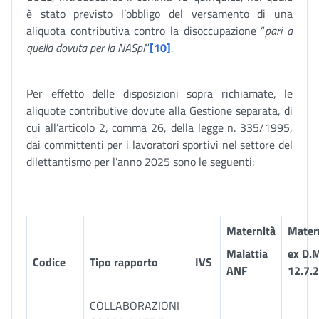
è stato previsto l’obbligo del versamento di una
aliquota contributiva contro la disoccupazione “
pari a
quella dovuta per la NASpI
”
[10]
.
Per effetto delle disposizioni sopra richiamate, le
aliquote contributive dovute alla Gestione separata, di
cui all’articolo 2, comma 26, della legge n. 335/1995,
dai committenti per i lavoratori sportivi nel settore del
dilettantismo per l’anno 2025 sono le seguenti:
Maternità
Mater
Malattia
ex D.
Codice
Tipo rapporto
IVS
ANF
12.7.
COLLABORAZIONI