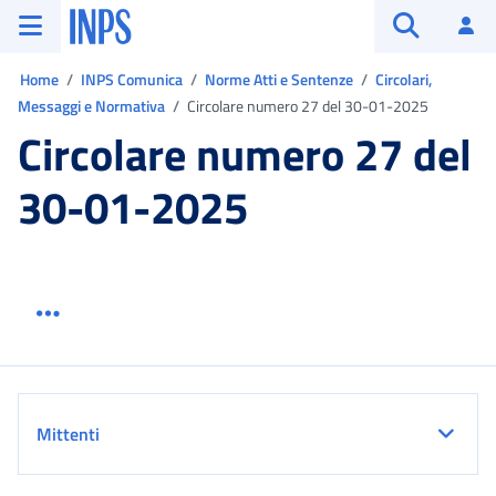
Vai al menu principale
Vai al contenuto principale
Vai al pie' di pagina
INPS ()
Ac
Apri cerca
Ti trovi in:
Home
INPS Comunica
Norme Atti e Sentenze
Circolari,
Messaggi e Normativa
Circolare numero 27 del 30-01-2025
Circolare numero 27 del
30-01-2025
Menu link servizio sezione
Dettaglio
Mittenti