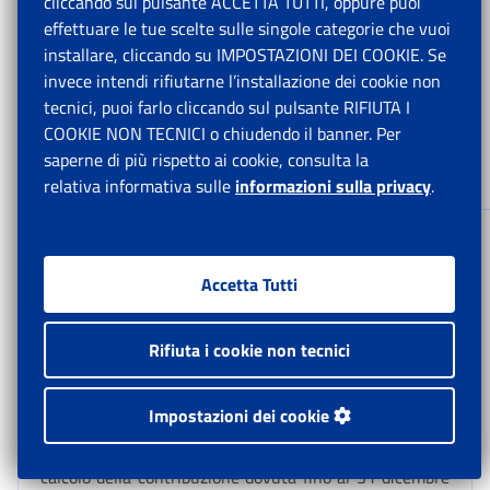
cliccando sul pulsante ACCETTA TUTTI, oppure puoi
PUBBLICHE
effettuare le tue scelte sulle singole categorie che vuoi
AUTORIZZATI AD
D7
24%
installare, cliccando su IMPOSTAZIONI DEI COOKIE. Se
ATTIVITA’
invece intendi rifiutarne l’installazione dei cookie non
RETRIBUITA –
tecnici, puoi farlo cliccando sul pulsante RIFIUTA I
D.lgs n. 36/2021
COOKIE NON TECNICI o chiudendo il banner. Per
art. 25, comma 6 –
saperne di più rispetto ai cookie, consulta la
riforma sport
relativa informativa sulle
informazioni sulla privacy
.
Accetta Tutti
Per i soggetti già pensionati o assicurati presso altre
forme di previdenza obbligatoria, per l’anno 2025,
l’aliquota da applicare è pari al 24%, così come
Rifiuta i cookie non tecnici
disciplinato dall’articolo 35, comma 6, del decreto
legislativo n. 36/2021
[11]
.È altresì applicata la
Impostazioni dei cookie
previsione contenuta dal comma 8-ter dell’articolo 35
del decreto legislativo n. 36/2021, in base al quale il
calcolo della contribuzione dovuta fino al 31 dicembre