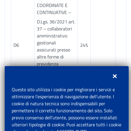
COORDINATE E
CONTINUATIVE –
D.Lgs. 36/2021 art.
37 – collaboratori
amministrativo
gestionali
D6
24%
assicurati presso
altre forme di
previdenza
obbligatorie o
titolari di pensione
diretta riforma
Questo sito utilizza i cookie per migliorare i servizi e
dello sport
ottimizzare l’esperienza di navigazione dell’utente. I
cookie di natura tecnica sono indispensabili per
LAVORATORI
permettere il corretto funzionamento del sito. Solo
DIPENDENTI
previo consenso dell’utente, possono essere installati
DELLE
ulteriori tipologie di cookie. Puoi accettare tutti i cookie
AMMINISTRAZIONI