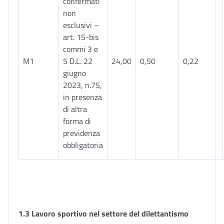
confermati
non
esclusivi –
art. 15-bis
commi 3 e
M1
5 D.L. 22
24,00
0,50
0,22
giugno
2023, n.75,
in presenza
di altra
forma di
previdenza
obbligatoria
1.3
Lavoro sportivo nel settore del dilettantismo