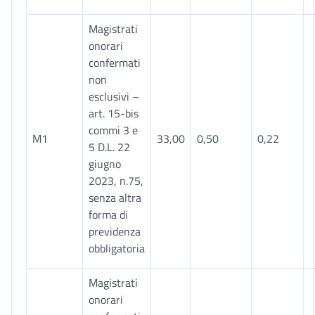
Magistrati
onorari
confermati
non
esclusivi –
art. 15-bis
commi 3 e
M1
33,00
0,50
0,22
5 D.L. 22
giugno
2023, n.75,
senza altra
forma di
previdenza
obbligatoria
Magistrati
onorari