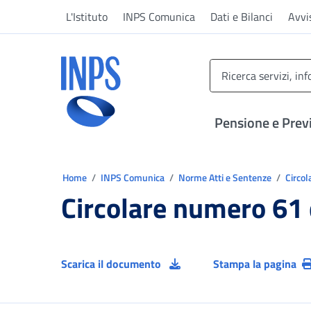
Vai al menu principale
Vai al contenuto principale
Vai al pie' di pagina
L'Istituto
INPS Comunica
Dati e Bilanci
Avvi
INPS ()
Pensione e Prev
Ti trovi in:
Home
INPS Comunica
Norme Atti e Sentenze
Circol
Circolare numero 61
Scarica il documento
Stampa la pagina