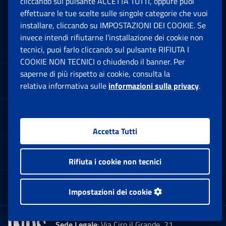
cliccando sul pulsante ACCETTA TUTTI, oppure puoi
Moduli
effettuare le tue scelte sulle singole categorie che vuoi
installare, cliccando su IMPOSTAZIONI DEI COOKIE. Se
invece intendi rifiutarne l’installazione dei cookie non
Inps.design
tecnici, puoi farlo cliccando sul pulsante RIFIUTA I
COOKIE NON TECNICI o chiudendo il banner. Per
saperne di più rispetto ai cookie, consulta la
Sedi e Contatti
relativa informativa sulle
informazioni sulla privacy
.
Ap
Software
Ap
Accetta Tutti
Note Legali
Ap
Rifiuta i cookie non tecnici
App mobile
Impostazioni dei cookie
Ap
Sede Legale
: Via Ciro il Grande, 21