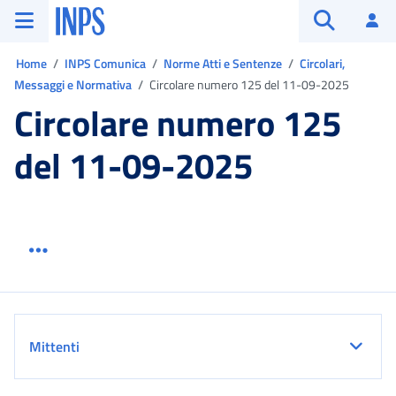
Vai al menu principale
Vai al contenuto principale
Vai al pie' di pagina
INPS ()
Ac
Apri cerca
Ti trovi in:
Home
INPS Comunica
Norme Atti e Sentenze
Circolari,
Messaggi e Normativa
Circolare numero 125 del 11-09-2025
Circolare numero 125
del 11-09-2025
Menu link servizio sezione
Dettaglio
Mittenti