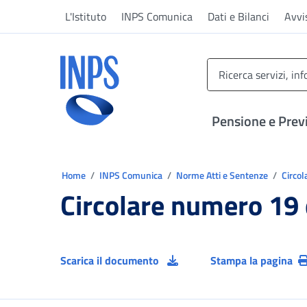
Vai al menu principale
Vai al contenuto principale
Vai al pie' di pagina
L'Istituto
INPS Comunica
Dati e Bilanci
Avvi
INPS ()
Pensione e Prev
Ti trovi in:
Home
INPS Comunica
Norme Atti e Sentenze
Circol
Circolare numero 19
Scarica il documento
Stampa la pagina