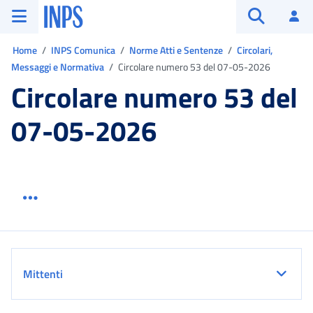
Vai al menu principale
Vai al contenuto principale
Vai al pie' di pagina
INPS ()
Ac
Apri cerca
Ti trovi in:
Home
INPS Comunica
Norme Atti e Sentenze
Circolari,
Messaggi e Normativa
Circolare numero 53 del 07-05-2026
Circolare numero 53 del
07-05-2026
Menu link servizio sezione
Dettaglio
Mittenti