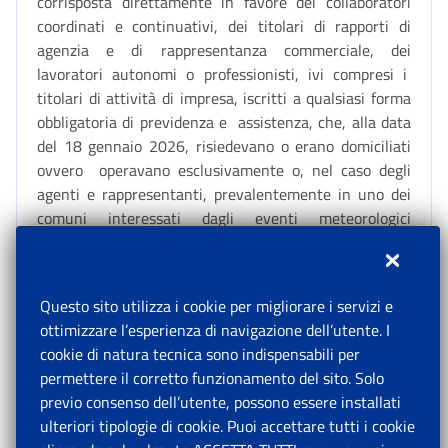
corrisposta direttamente in favore dei collaboratori
coordinati e continuativi, dei titolari di rapporti di
agenzia e di rappresentanza commerciale, dei
lavoratori autonomi o professionisti, ivi compresi i
titolari di attività di impresa, iscritti a qualsiasi forma
obbligatoria di previdenza e assistenza, che, alla data
del 18 gennaio 2026, risiedevano o erano domiciliati
ovvero operavano esclusivamente o, nel caso degli
agenti e rappresentanti, prevalentemente in uno dei
comuni interessati dagli eventi meteorologici
verificatisi a partire dal 18 gennaio 2026 – art. 6 del
decreto-legge n. 25/2026.
Questo sito utilizza i cookie per migliorare i servizi e
Per la rilevazione del debito nei confronti dei
ottimizzare l’esperienza di navigazione dell’utente. I
beneficiari dell’indennità
cookie di natura tecnica sono indispensabili per
una tantum
, si utilizzerà il
conto esistente GAU10279, opportunamente
permettere il corretto funzionamento del sito. Solo
ridenominato.
previo consenso dell’utente, possono essere installati
ulteriori tipologie di cookie. Puoi accettare tutti i cookie