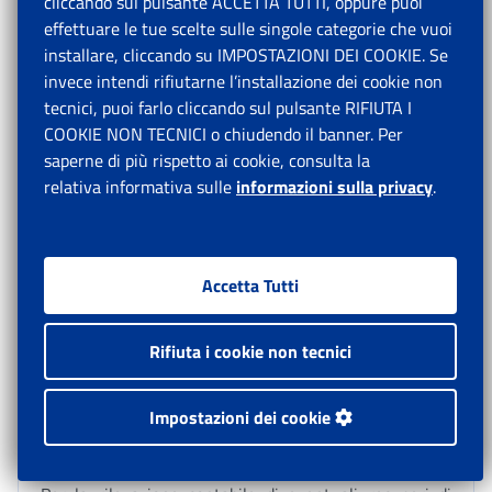
cliccando sul pulsante ACCETTA TUTTI, oppure puoi
L’indennità in argomento verrà posta in pagamento
effettuare le tue scelte sulle singole categorie che vuoi
direttamente ai beneficiari, tramite la procedura dei
installare, cliccando su IMPOSTAZIONI DEI COOKIE. Se
pagamenti accentrati.
invece intendi rifiutarne l’installazione dei cookie non
tecnici, puoi farlo cliccando sul pulsante RIFIUTA I
COOKIE NON TECNICI o chiudendo il banner. Per
Eventuali riaccrediti di somme per pagamenti non
saperne di più rispetto ai cookie, consulta la
andati a buon fine andranno rilevati in contropartita
relativa informativa sulle
informazioni sulla privacy
.
del conto in uso GPA10031, assistito da partitario
contabile, con l’indicazione del codice bilancio esistente
“3297”, adeguato nella denominazione.
Accetta Tutti
Le procedure gestionali consentiranno la riemissione
in pagamento delle somme riaccreditate, perché non
Rifiuta i cookie non tecnici
riscosse dai beneficiari, contraddistinte dal medesimo
codice bilancio “3297”, attribuendo gli importi al conto
Impostazioni dei cookie
già in uso GPA10279, opportunamente ridenominato.