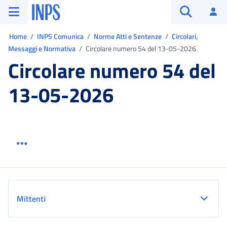
Vai al menu principale
Vai al contenuto principale
Vai al pie' di pagina
INPS ()
Ac
Apri cerca
Ti trovi in:
Home
INPS Comunica
Norme Atti e Sentenze
Circolari,
Messaggi e Normativa
Circolare numero 54 del 13-05-2026
Circolare numero 54 del
13-05-2026
Menu link servizio sezione
Dettaglio
Mittenti