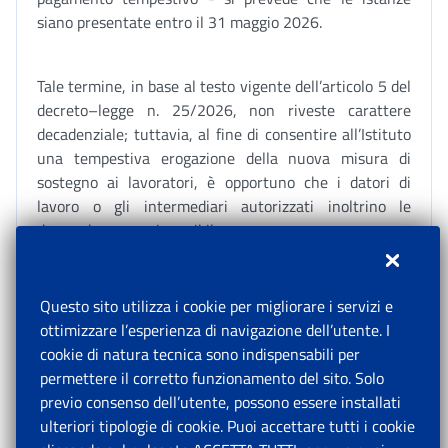
siano presentate entro il 31 maggio 2026.
Tale termine, in base al testo vigente dell’articolo 5 del
decreto–legge n. 25/2026, non riveste carattere
decadenziale; tuttavia, al fine di consentire all’Istituto
una tempestiva erogazione della nuova misura di
sostegno ai lavoratori, è opportuno che i datori di
lavoro o gli intermediari autorizzati inoltrino le
domande con ogni possibile urgenza.
Le domande possono essere presentate a partire dal
Questo sito utilizza i cookie per migliorare i servizi e
14 aprile 2026, come comunicato con il messaggio n.
ottimizzare l’esperienza di navigazione dell’utente. I
1272 del 14 aprile 2026, con il quale sono state fornite
cookie di natura tecnica sono indispensabili per
le prime indicazioni in merito alla modalità di
permettere il corretto funzionamento del sito. Solo
presentazione delle domande di concessione della
previo consenso dell’utente, possono essere installati
prestazione.
ulteriori tipologie di cookie. Puoi accettare tutti i cookie