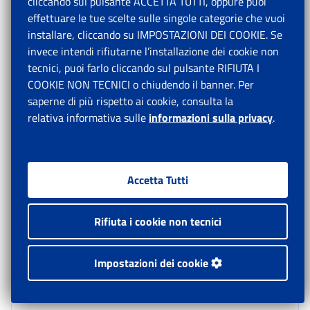
cliccando sul pulsante ACCETTA TUTTI, oppure puoi
effettuare le tue scelte sulle singole categorie che vuoi
installare, cliccando su IMPOSTAZIONI DEI COOKIE. Se
invece intendi rifiutarne l’installazione dei cookie non
4.1 Modalità di compilazione delle
tecnici, puoi farlo cliccando sul pulsante RIFIUTA I
COOKIE NON TECNICI o chiudendo il banner. Per
domande per i datori di lavoro
saperne di più rispetto ai cookie, consulta la
privati, esclusi i datori di lavoro
relativa informativa sulle
informazioni sulla privacy
.
agricoli
Accetta Tutti
Riguardo alle modalità di compilazione della domanda, i
datori di lavoro privati, esclusi i datori di lavoro
Rifiuta i cookie non tecnici
agricoli, direttamente o tramite i propri intermediari
autorizzati, ai fini della richiesta della misura di
sostegno in argomento devono accedere in via
Impostazioni dei cookie
telematica attraverso la piattaforma “OMNIA IS”.