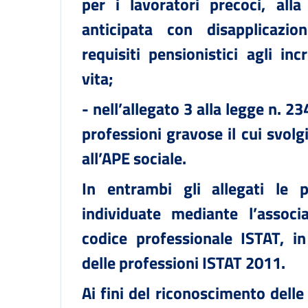
per i lavoratori precoci, all
anticipata con disapplicazio
requisiti pensionistici agli in
vita;
- nell’allegato 3 alla legge n. 2
professioni gravose il cui svol
all’APE sociale.
In entrambi gli allegati le 
individuate mediante l’assoc
codice professionale ISTAT, in
delle professioni ISTAT 2011.
Ai fini del riconoscimento dell