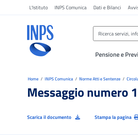
Vai al menu principale
Vai al contenuto principale
Vai al pie' di pagina
L'Istituto
INPS Comunica
Dati e Bilanci
Avvi
INPS ()
Pensione e Prev
Ti trovi in:
Home
INPS Comunica
Norme Atti e Sentenze
Circol
Messaggio numero 1
Scarica il documento
Stampa la pagina