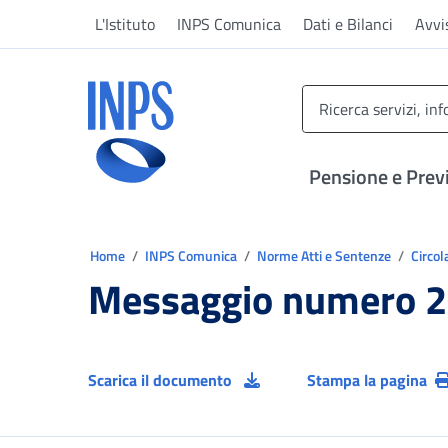
Vai al menu principale
Vai al contenuto principale
Vai al pie' di pagina
L'Istituto
INPS Comunica
Dati e Bilanci
Avvi
INPS ()
Pensione e Prev
Ti trovi in:
Home
INPS Comunica
Norme Atti e Sentenze
Circol
Messaggio numero 2
Scarica il documento
Stampa la pagina