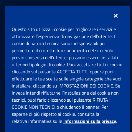
Inps.design
Questo sito utilizza i cookie per migliorare i servizi e
Sedi e Contatti
ottimizzare l’esperienza di navigazione dell’utente. I
Ap
cookie di natura tecnica sono indispensabili per
permettere il corretto funzionamento del sito. Solo
Software
previo consenso dell’utente, possono essere installati
Ap
ulteriori tipologie di cookie. Puoi accettare tutti i cookie
cliccando sul pulsante ACCETTA TUTTI, oppure puoi
Note Legali
effettuare le tue scelte sulle singole categorie che vuoi
Ap
installare, cliccando su IMPOSTAZIONI DEI COOKIE. Se
invece intendi rifiutarne l’installazione dei cookie non
App mobile
Ap
tecnici, puoi farlo cliccando sul pulsante RIFIUTA I
COOKIE NON TECNICI o chiudendo il banner. Per
saperne di più rispetto ai cookie, consulta la
Sede Legale
: Via Ciro il Grande, 21
relativa informativa sulle
informazioni sulla privacy
.
00144 Roma