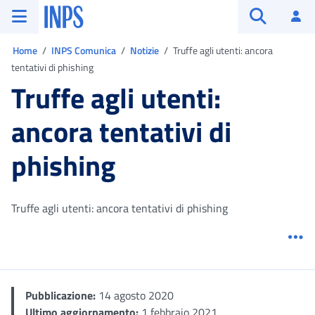
Vai al menu principale
Vai al contenuto principale
Vai al pie' di pagina
INPS ()
Ac
Apri cerca
Ti trovi in:
Home
INPS Comunica
Notizie
Truffe agli utenti: ancora
tentativi di phishing
Truffe agli utenti:
ancora tentativi di
phishing
Truffe agli utenti: ancora tentativi di phishing
Me
Pubblicazione:
14 agosto 2020
Ultimo aggiornamento:
1 febbraio 2021