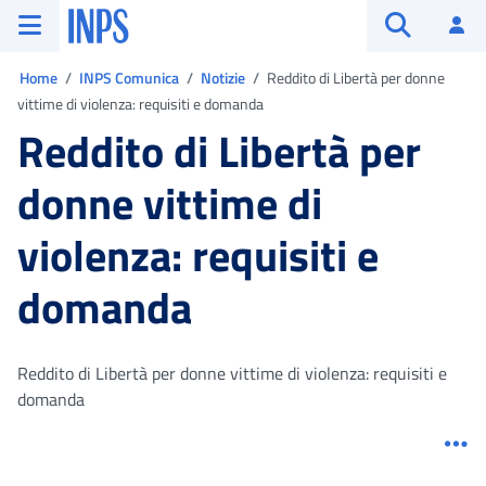
Vai al menu principale
Vai al contenuto principale
Vai al pie' di pagina
INPS ()
Ac
Apri cerca
Ti trovi in:
Home
INPS Comunica
Notizie
Reddito di Libertà per donne
vittime di violenza: requisiti e domanda
Reddito di Libertà per
donne vittime di
violenza: requisiti e
domanda
Reddito di Libertà per donne vittime di violenza: requisiti e
domanda
Me