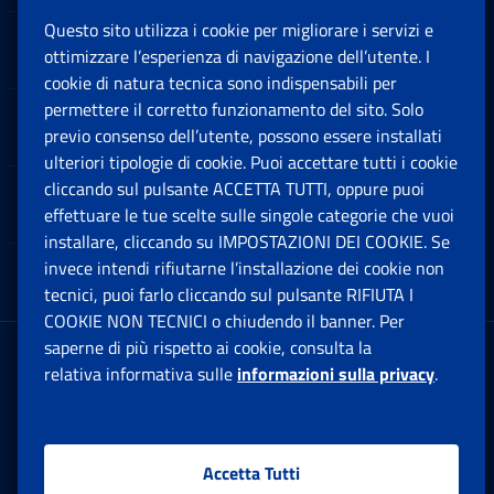
Questo sito utilizza i cookie per migliorare i servizi e
Sedi e Contatti
ottimizzare l’esperienza di navigazione dell’utente. I
Ap
cookie di natura tecnica sono indispensabili per
permettere il corretto funzionamento del sito. Solo
Software
previo consenso dell’utente, possono essere installati
Ap
ulteriori tipologie di cookie. Puoi accettare tutti i cookie
cliccando sul pulsante ACCETTA TUTTI, oppure puoi
Note Legali
effettuare le tue scelte sulle singole categorie che vuoi
Ap
installare, cliccando su IMPOSTAZIONI DEI COOKIE. Se
invece intendi rifiutarne l’installazione dei cookie non
App mobile
Ap
tecnici, puoi farlo cliccando sul pulsante RIFIUTA I
COOKIE NON TECNICI o chiudendo il banner. Per
saperne di più rispetto ai cookie, consulta la
Sede Legale
: Via Ciro il Grande, 21
relativa informativa sulle
informazioni sulla privacy
.
00144 Roma
P.IVA 02121151001
Accetta Tutti