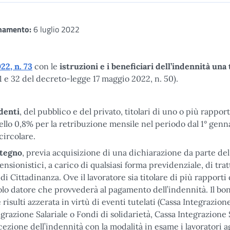
namento:
6 luglio 2022
22, n. 73
con le
istruzioni e i beneficiari dell’indennità un
31 e 32 del decreto-legge 17 maggio 2022, n. 50).
ndenti
, del pubblico e del privato, titolari di uno o più rapport
 dello 0,8% per la retribuzione mensile nel periodo dal 1° gen
circolare.
stegno
, previa acquisizione di una dichiarazione da parte del
ensionistici, a carico di qualsiasi forma previdenziale, di tra
Cittadinanza. Ove il lavoratore sia titolare di più rapporti 
olo datore che provvederà al pagamento dell’indennità. Il bo
isulti azzerata in virtù di eventi tutelati (Cassa Integrazion
azione Salariale o Fondi di solidarietà, Cassa Integrazione
ezione dell’indennità con la modalità in esame i lavoratori ag