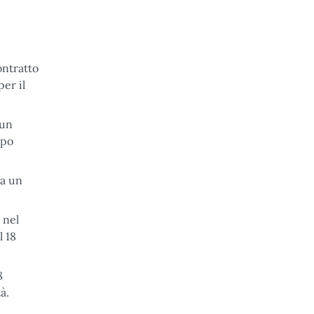
ontratto
er il
 un
mpo
va un
 nel
l 18
8
à.