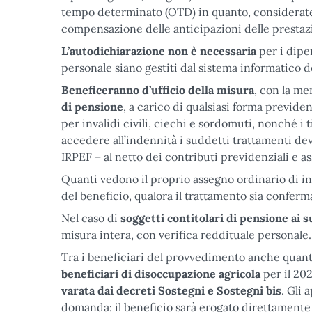
tempo determinato (OTD) in quanto, considerate le 
compensazione delle anticipazioni delle prestaz
L’autodichiarazione non è necessaria
per i dipe
personale siano gestiti dal sistema informatico 
Beneficeranno d’ufficio della misura
, con la me
di pensione
, a carico di qualsiasi forma previde
per invalidi civili, ciechi e sordomuti, nonché i
accedere all’indennità i suddetti trattamenti de
IRPEF – al netto dei contributi previdenziali e as
Quanti vedono il proprio assegno ordinario di in
del beneficio, qualora il trattamento sia conferm
Nel caso di
soggetti contitolari di pensione ai s
misura intera, con verifica reddituale personale.
Tra i beneficiari del provvedimento anche quanti
beneficiari di disoccupazione agricola
per il 20
varata dai decreti Sostegni e Sostegni bis
. Gli
domanda: il beneficio sarà erogato direttamente