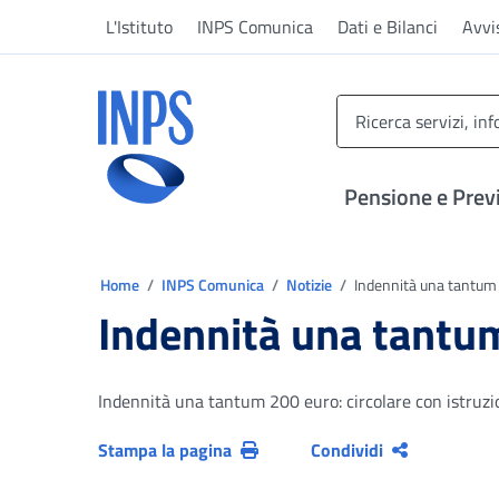
Vai al menu principale
Vai al contenuto principale
Vai al pie' di pagina
L'Istituto
INPS Comunica
Dati e Bilanci
Avvi
INPS ()
Pensione e Prev
Ti trovi in:
Home
INPS Comunica
Notizie
Indennità una tantum 20
Indennità una tantum 
Indennità una tantum 200 euro: circolare con istruzio
Stampa la pagina
Condividi