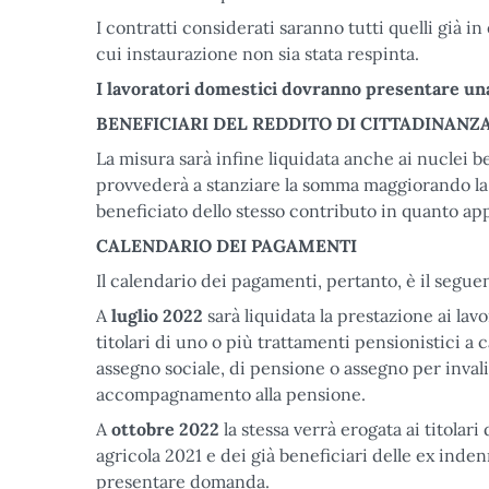
I contratti considerati saranno tutti quelli già in
cui instaurazione non sia stata respinta.
I lavoratori domestici dovranno presentare un
BENEFICIARI DEL REDDITO DI CITTADINANZ
La misura sarà infine liquidata anche ai nuclei b
provvederà a stanziare la somma maggiorando la r
beneficiato dello stesso contributo in quanto app
CALENDARIO DEI PAGAMENTI
Il calendario dei pagamenti, pertanto, è il segue
A
luglio 2022
sarà liquidata la prestazione ai lavo
titolari di uno o più trattamenti pensionistici a 
assegno sociale, di pensione o assegno per invali
accompagnamento alla pensione.
A
ottobre 2022
la stessa verrà erogata ai titolar
agricola 2021 e dei già beneficiari delle ex inde
presentare domanda.