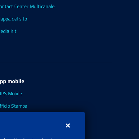
ontact Center Multicanale
appa del sito
edia Kit
pp mobile
NPS Mobile
fficio Stampa
NPS - Museo Multimediale
NPS Cassetto Artigiani e Commercianti