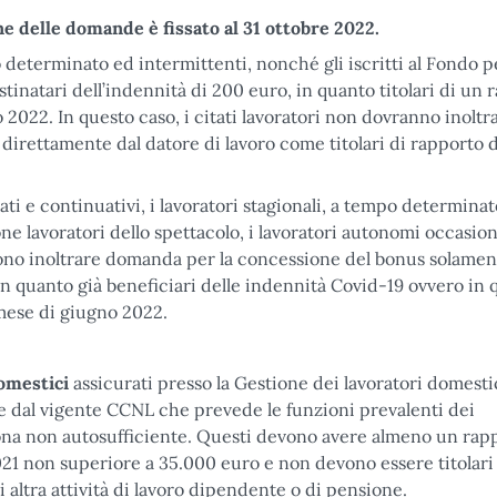
e delle domande è fissato al 31 ottobre 2022.
po determinato ed intermittenti, nonché gli iscritti al Fondo 
stinatari dell’indennità di 200 euro, in quanto titolari di un 
 2022. In questo caso, i citati lavoratori non dovranno inoltr
irettamente dal datore di lavoro come titolari di rapporto d
nati e continuativi, i lavoratori stagionali, a tempo determinat
one lavoratori dello spettacolo, i lavoratori autonomi occasiona
evono inoltrare domanda per la concessione del bonus solame
n quanto già beneficiari delle indennità Covid-19 ovvero in
 mese di giugno 2022.
omestici
assicurati presso la Gestione dei lavoratori domesti
te dal vigente CCNL che prevede le funzioni prevalenti dei
ersona non autosufficiente. Questi devono avere almeno un rap
021 non superiore a 35.000 euro e non devono essere titolari 
ltra attività di lavoro dipendente o di pensione.