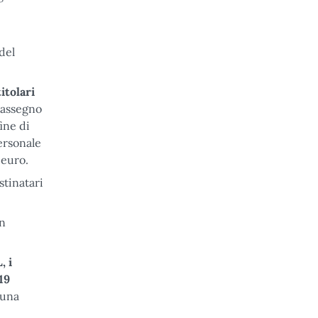
del
titolari
o assegno
ine di
ersonale
 euro.
stinatari
in
, i
19
cuna