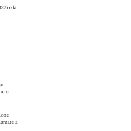
22) o la
ai
one o
zione
hiamate a