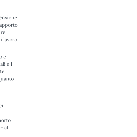
pensione
rapporto
are
i lavoro
o e
li e i
nte
 quanto
ci
porto
– al