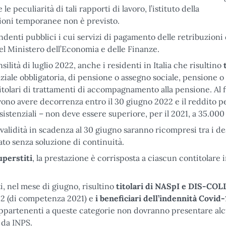
peculiarità di tali rapporti di lavoro, l’istituto della
ioni temporanee non è previsto.
ndenti pubblici i cui servizi di pagamento delle retribuzioni 
del Ministero dell’Economia e delle Finanze.
nsilità di luglio 2022, anche i residenti in Italia che risultino
nziale obbligatoria, di pensione o assegno sociale, pensione 
 titolari di trattamenti di accompagnamento alla pensione. Al f
vono avere decorrenza entro il 30 giugno 2022 e il reddito p
sistenziali – non deve essere superiore, per il 2021, a 35.000
validità in scadenza al 30 giugno saranno ricompresi tra i de
ato senza soluzione di continuità.
uperstiti
, la prestazione è corrisposta a ciascun contitolare 
, nel mese di giugno, risultino
titolari di NASpI e DIS-COLL
22 (di competenza 2021) e
i beneficiari dell’indennità Covid-
 appartenenti a queste categorie non dovranno presentare al
 da INPS.