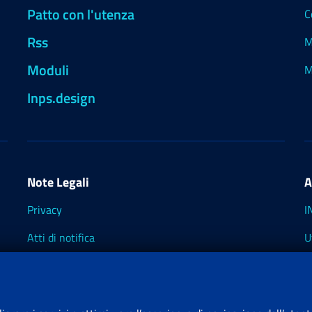
Patto con l'utenza
C
Rss
M
Moduli
M
Inps.design
Note Legali
A
Privacy
I
Atti di notifica
U
Impostazioni dei cookie
I
I