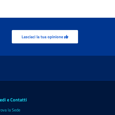
Lasciaci la tua opinione
edi e Contatti
rova la Sede