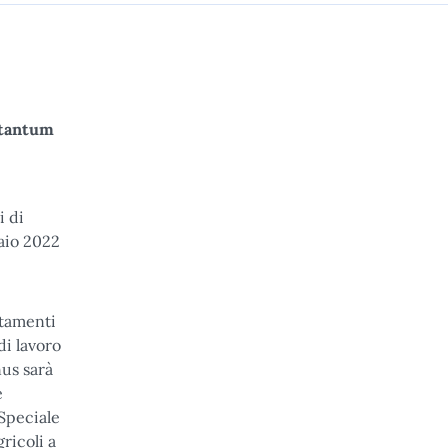
a tantum
i di
naio 2022
ttamenti
di lavoro
nus sarà
e
 Speciale
ricoli a