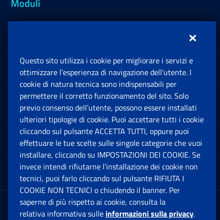
Moduli
Inps.design
Questo sito utilizza i cookie per migliorare i servizi e
Sedi e Contatti
ottimizzare l’esperienza di navigazione dell’utente. I
Ap
cookie di natura tecnica sono indispensabili per
permettere il corretto funzionamento del sito. Solo
Software
previo consenso dell’utente, possono essere installati
Ap
ulteriori tipologie di cookie. Puoi accettare tutti i cookie
cliccando sul pulsante ACCETTA TUTTI, oppure puoi
Note Legali
effettuare le tue scelte sulle singole categorie che vuoi
Ap
installare, cliccando su IMPOSTAZIONI DEI COOKIE. Se
invece intendi rifiutarne l’installazione dei cookie non
App mobile
Ap
tecnici, puoi farlo cliccando sul pulsante RIFIUTA I
COOKIE NON TECNICI o chiudendo il banner. Per
saperne di più rispetto ai cookie, consulta la
Sede Legale
: Via Ciro il Grande, 21
relativa informativa sulle
informazioni sulla privacy
.