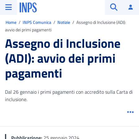
Vai al menu principale
Vai al contenuto principale
Vai al pie' di pagina
INPS ()
Ac
Apri cerca
Ti trovi in:
Home
INPS Comunica
Notizie
Assegno di Inclusione (ADI):
avvio dei primi pagamenti
Assegno di Inclusione
(ADI): avvio dei primi
pagamenti
Dal 26 gennaio i primi pagamenti con accredito sulla Carta di
inclusione.
Me
Pubblicazione:
25 gennaio 2024