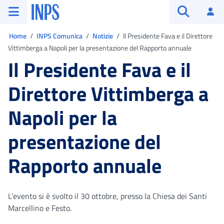
Vai al menu principale
Vai al contenuto principale
Vai al pie' di pagina
INPS ()
Ac
Apri cerca
Ti trovi in:
Home
INPS Comunica
Notizie
Il Presidente Fava e il Direttore
Vittimberga a Napoli per la presentazione del Rapporto annuale
Il Presidente Fava e il
Direttore Vittimberga a
Napoli per la
presentazione del
Rapporto annuale
L’evento si è svolto il 30 ottobre, presso la Chiesa dei Santi
Marcellino e Festo.