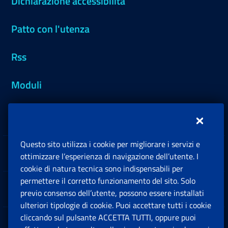
Dichiarazione accessibilità
Patto con l'utenza
Rss
Moduli
Inps.design
Questo sito utilizza i cookie per migliorare i servizi e
Sedi e Contatti
ottimizzare l’esperienza di navigazione dell’utente. I
Ap
cookie di natura tecnica sono indispensabili per
permettere il corretto funzionamento del sito. Solo
Software
previo consenso dell’utente, possono essere installati
Ap
ulteriori tipologie di cookie. Puoi accettare tutti i cookie
cliccando sul pulsante ACCETTA TUTTI, oppure puoi
Note Legali