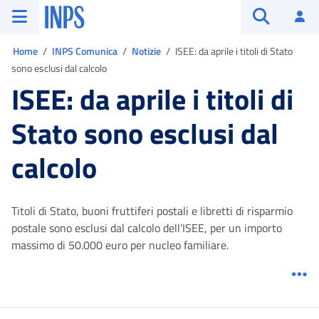
Vai al menu principale
Vai al contenuto principale
Vai al pie' di pagina
INPS ()
Ac
Apri cerca
Ti trovi in:
Home
INPS Comunica
Notizie
ISEE: da aprile i titoli di Stato
sono esclusi dal calcolo
ISEE: da aprile i titoli di
Stato sono esclusi dal
calcolo
Titoli di Stato, buoni fruttiferi postali e libretti di risparmio
postale sono esclusi dal calcolo dell’ISEE, per un importo
massimo di 50.000 euro per nucleo familiare.
Me