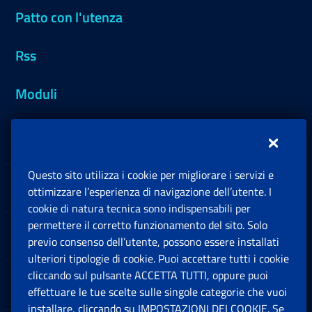
Patto con l'utenza
Rss
Moduli
Inps.design
Questo sito utilizza i cookie per migliorare i servizi e
Sedi e Contatti
ottimizzare l’esperienza di navigazione dell’utente. I
Ap
cookie di natura tecnica sono indispensabili per
permettere il corretto funzionamento del sito. Solo
Software
previo consenso dell’utente, possono essere installati
Ap
ulteriori tipologie di cookie. Puoi accettare tutti i cookie
cliccando sul pulsante ACCETTA TUTTI, oppure puoi
Note Legali
effettuare le tue scelte sulle singole categorie che vuoi
Ap
installare, cliccando su IMPOSTAZIONI DEI COOKIE. Se