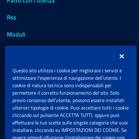
Patto con l'utenza
Rss
Moduli
Inps.design
Questo sito utilizza i cookie per migliorare i servizi e
Sedi e Contatti
ottimizzare l’esperienza di navigazione dell’utente. I
Ap
cookie di natura tecnica sono indispensabili per
permettere il corretto funzionamento del sito. Solo
Software
previo consenso dell’utente, possono essere installati
Ap
ulteriori tipologie di cookie. Puoi accettare tutti i cookie
cliccando sul pulsante ACCETTA TUTTI, oppure puoi
Note Legali
effettuare le tue scelte sulle singole categorie che vuoi
Ap
installare, cliccando su IMPOSTAZIONI DEI COOKIE. Se
invece intendi rifiutarne l’installazione dei cookie non