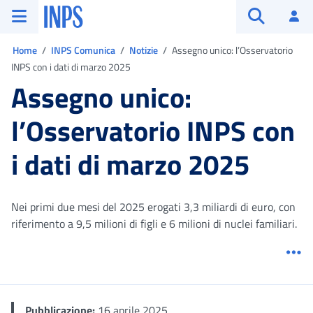
Vai al menu principale
Vai al contenuto principale
Vai al pie' di pagina
INPS ()
Ac
Apri cerca
Ti trovi in:
Home
INPS Comunica
Notizie
Assegno unico: l’Osservatorio
INPS con i dati di marzo 2025
Assegno unico:
l’Osservatorio INPS con
i dati di marzo 2025
Nei primi due mesi del 2025 erogati 3,3 miliardi di euro, con
riferimento a 9,5 milioni di figli e 6 milioni di nuclei familiari.
Me
Pubblicazione:
16 aprile 2025