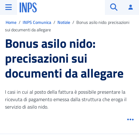
Vai al menu principale
Vai al contenuto principale
Vai al pie' di pagina
INPS ()
Ac
Apri cerca
Ti trovi in:
Home
INPS Comunica
Notizie
Bonus asilo nido: precisazioni
sui documenti da allegare
Bonus asilo nido:
precisazioni sui
documenti da allegare
I casi in cui al posto della fattura è possibile presentare la
ricevuta di pagamento emessa dalla struttura che eroga il
servizio di asilo nido.
Me