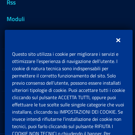
Rss
Moduli
Inps.design
Questo sito utilizza i cookie per migliorare i servizi e
Sedi e Contatti
ottimizzare l’esperienza di navigazione dell’utente. I
Ap
cookie di natura tecnica sono indispensabili per
permettere il corretto funzionamento del sito. Solo
Software
previo consenso dell’utente, possono essere installati
Ap
ulteriori tipologie di cookie. Puoi accettare tutti i cookie
cliccando sul pulsante ACCETTA TUTTI, oppure puoi
Note Legali
effettuare le tue scelte sulle singole categorie che vuoi
Ap
installare, cliccando su IMPOSTAZIONI DEI COOKIE. Se
invece intendi rifiutarne l’installazione dei cookie non
App mobile
Ap
tecnici, puoi farlo cliccando sul pulsante RIFIUTA I
COOKIE NON TECNICI o chiudendo il banner. Per