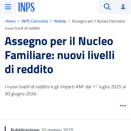
Vai al menu principale
Vai al contenuto principale
Vai al pie' di pagina
INPS ()
Ac
Apri cerca
Ti trovi in:
Home
INPS Comunica
Notizie
Assegno per il Nucleo Familiare:
nuovi livelli di reddito
Assegno per il Nucleo
Familiare: nuovi livelli
di reddito
I nuovi livelli di reddito e gli importi ANF dal 1° luglio 2025 al
30 giugno 2026.
Me
Pubblicazione:
20 maggio 2025