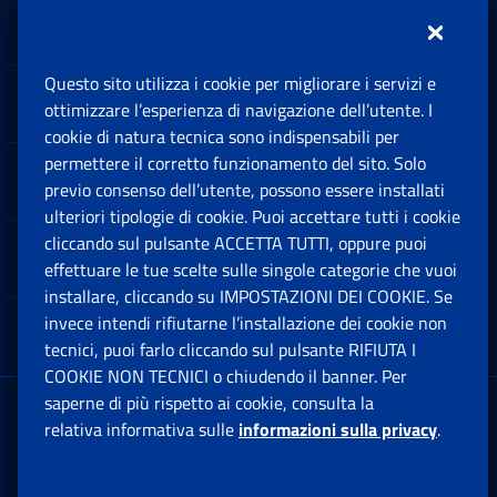
Inps.design
Questo sito utilizza i cookie per migliorare i servizi e
Sedi e Contatti
ottimizzare l’esperienza di navigazione dell’utente. I
Ap
cookie di natura tecnica sono indispensabili per
permettere il corretto funzionamento del sito. Solo
Software
previo consenso dell’utente, possono essere installati
Ap
ulteriori tipologie di cookie. Puoi accettare tutti i cookie
cliccando sul pulsante ACCETTA TUTTI, oppure puoi
Note Legali
effettuare le tue scelte sulle singole categorie che vuoi
Ap
installare, cliccando su IMPOSTAZIONI DEI COOKIE. Se
invece intendi rifiutarne l’installazione dei cookie non
App mobile
Ap
tecnici, puoi farlo cliccando sul pulsante RIFIUTA I
COOKIE NON TECNICI o chiudendo il banner. Per
saperne di più rispetto ai cookie, consulta la
Sede Legale
: Via Ciro il Grande, 21
relativa informativa sulle
informazioni sulla privacy
.
00144 Roma
P.IVA 02121151001