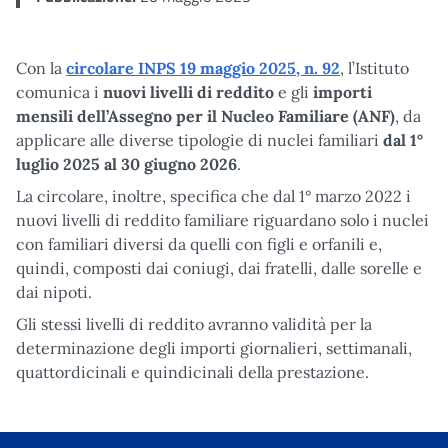
Con la
circolare INPS 19 maggio 2025, n. 92
, l’Istituto
comunica i
nuovi livelli di reddito
e gli
importi
mensili dell’Assegno per il Nucleo Familiare (ANF)
, da
applicare alle diverse tipologie di nuclei familiari
dal 1°
luglio 2025 al 30 giugno 2026
.
La circolare, inoltre, specifica che dal 1° marzo 2022 i
nuovi livelli di reddito familiare riguardano solo i nuclei
con familiari diversi da quelli con figli e orfanili e,
quindi, composti dai coniugi, dai fratelli, dalle sorelle e
dai nipoti.
Gli stessi livelli di reddito avranno validità per la
determinazione degli importi giornalieri, settimanali,
quattordicinali e quindicinali della prestazione.