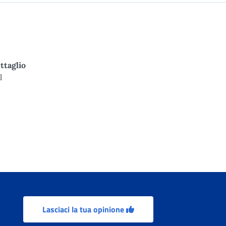
ttaglio
l
Lasciaci la tua opinione