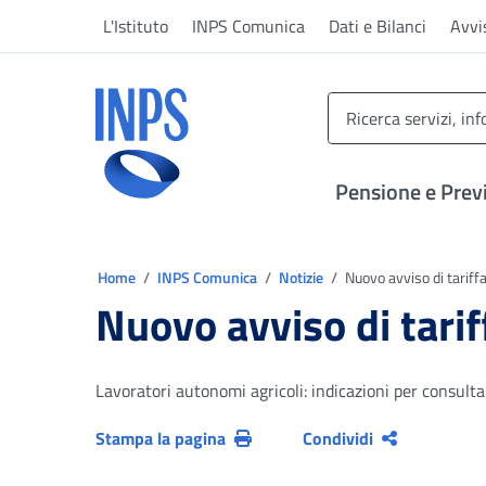
Vai al menu principale
Vai al contenuto principale
Vai al pie' di pagina
L'Istituto
INPS Comunica
Dati e Bilanci
Avvi
INPS ()
Pensione e Prev
Ti trovi in:
Home
INPS Comunica
Notizie
Nuovo avviso di tariffa
Nuovo avviso di tarif
Lavoratori autonomi agricoli: indicazioni per consultar
Stampa la pagina
Condividi