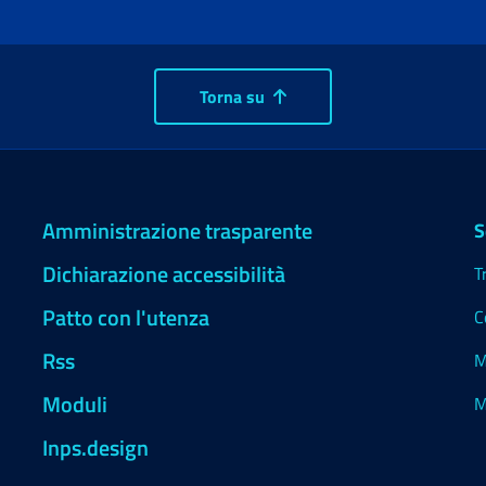
Torna su
Amministrazione trasparente
S
Dichiarazione accessibilità
T
Patto con l'utenza
C
Rss
M
Moduli
M
Inps.design