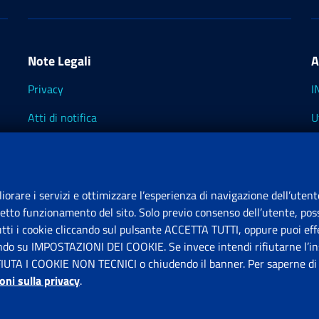
Note Legali
A
Privacy
I
Atti di notifica
U
Impostazioni dei cookie
I
I
liorare i servizi e ottimizzare l’esperienza di navigazione dell’utent
retto funzionamento del sito. Solo previo consenso dell’utente, poss
tutti i cookie cliccando sul pulsante ACCETTA TUTTI, oppure puoi effe
S
ando su IMPOSTAZIONI DEI COOKIE. Se invece intendi rifiutarne l’ins
FIUTA I COOKIE NON TECNICI o chiudendo il banner. Per saperne di p
P
oni sulla privacy
.