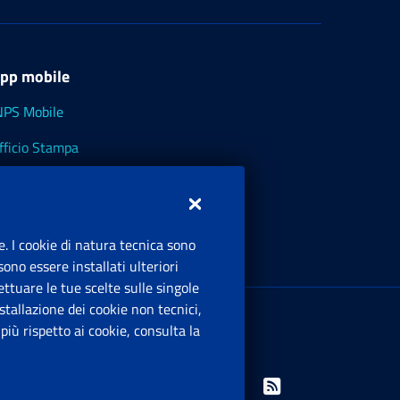
pp mobile
NPS Mobile
fficio Stampa
NPS - Museo Multimediale
NPS Cassetto Artigiani e Commercianti
e. I cookie di natura tecnica sono
ono essere installati ulteriori
ttuare le tue scelte sulle singole
ede Legale
: Via Ciro il Grande, 21
tallazione dei cookie non tecnici,
00144 Roma
iù rispetto ai cookie, consulta la
.IVA 02121151001
Facebook: Apre una nuova finestra
Twitter: Apre una nuova finestra
Whatsapp: Apre una nuova finestra
Youtube: Apre una nuova fine
Instagram: Apre una nuo
Linkedin: Apre una 
Rss: Apre una