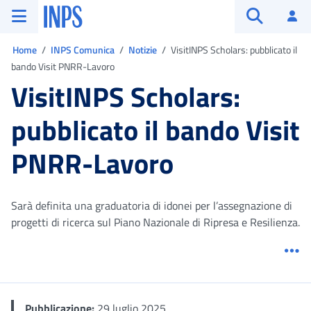
Vai al menu principale
Vai al contenuto principale
Vai al pie' di pagina
INPS ()
Ac
Apri cerca
Ti trovi in:
Home
INPS Comunica
Notizie
VisitINPS Scholars: pubblicato il
bando Visit PNRR-Lavoro
VisitINPS Scholars:
pubblicato il bando Visit
PNRR-Lavoro
Sarà definita una graduatoria di idonei per l’assegnazione di
progetti di ricerca sul Piano Nazionale di Ripresa e Resilienza.
Me
Pubblicazione:
29 luglio 2025