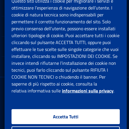
Questo sito utilizza i cookie per migliorare i servizi e
Sedi e Contatti
ottimizzare l’esperienza di navigazione dell’utente. I
Ap
cookie di natura tecnica sono indispensabili per
permettere il corretto funzionamento del sito. Solo
Software
previo consenso dell’utente, possono essere installati
Ap
ulteriori tipologie di cookie. Puoi accettare tutti i cookie
cliccando sul pulsante ACCETTA TUTTI, oppure puoi
Note Legali
effettuare le tue scelte sulle singole categorie che vuoi
Ap
installare, cliccando su IMPOSTAZIONI DEI COOKIE. Se
invece intendi rifiutarne l’installazione dei cookie non
App mobile
Ap
tecnici, puoi farlo cliccando sul pulsante RIFIUTA I
COOKIE NON TECNICI o chiudendo il banner. Per
saperne di più rispetto ai cookie, consulta la
Sede Legale
: Via Ciro il Grande, 21
relativa informativa sulle
informazioni sulla privacy
.
00144 Roma
P.IVA 02121151001
Accetta Tutti