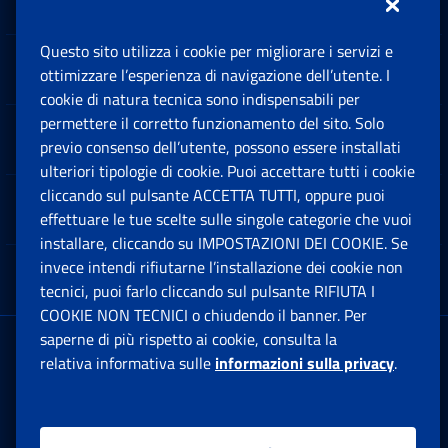
Questo sito utilizza i cookie per migliorare i servizi e
Sedi e Contatti
ottimizzare l’esperienza di navigazione dell’utente. I
Ap
cookie di natura tecnica sono indispensabili per
permettere il corretto funzionamento del sito. Solo
Software
previo consenso dell’utente, possono essere installati
Ap
ulteriori tipologie di cookie. Puoi accettare tutti i cookie
cliccando sul pulsante ACCETTA TUTTI, oppure puoi
Note Legali
effettuare le tue scelte sulle singole categorie che vuoi
Ap
installare, cliccando su IMPOSTAZIONI DEI COOKIE. Se
invece intendi rifiutarne l’installazione dei cookie non
App mobile
Ap
tecnici, puoi farlo cliccando sul pulsante RIFIUTA I
COOKIE NON TECNICI o chiudendo il banner. Per
saperne di più rispetto ai cookie, consulta la
Sede Legale
: Via Ciro il Grande, 21
relativa informativa sulle
informazioni sulla privacy
.
00144 Roma
P.IVA 02121151001