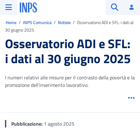
Vai al menu principale
Vai al contenuto principale
Vai al pie' di pagina
INPS ()
Ac
Apri cerca
Ti trovi in:
Home
INPS Comunica
Notizie
Osservatorio ADI e SFL: i dati al
30 giugno 2025
Osservatorio ADI e SFL:
i dati al 30 giugno 2025
I numeri relativi alle misure per il contrasto della povertà e la
promozione dell’inserimento lavorativo.
Me
Pubblicazione:
1 agosto 2025