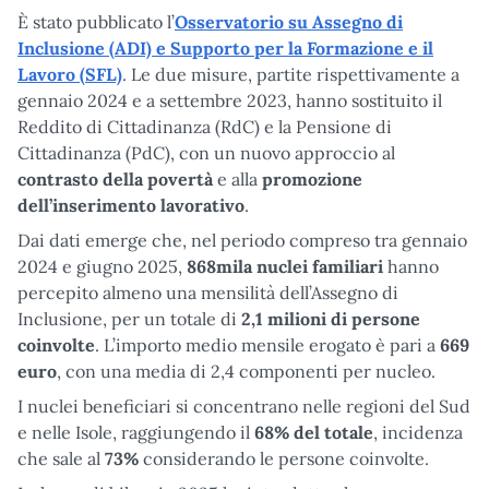
È stato pubblicato l’
Osservatorio su Assegno di
Inclusione (ADI) e Supporto per la Formazione e il
Lavoro (SFL)
. Le due misure, partite rispettivamente a
gennaio 2024 e a settembre 2023, hanno sostituito il
Reddito di Cittadinanza (RdC) e la Pensione di
Cittadinanza (PdC), con un nuovo approccio al
contrasto della povertà
e alla
promozione
dell’inserimento lavorativo
.
Dai dati emerge che, nel periodo compreso tra gennaio
2024 e giugno 2025,
868mila nuclei familiari
hanno
percepito almeno una mensilità dell’Assegno di
Inclusione, per un totale di
2,1 milioni di persone
coinvolte
. L’importo medio mensile erogato è pari a
669
euro
, con una media di 2,4 componenti per nucleo.
I nuclei beneficiari si concentrano nelle regioni del Sud
e nelle Isole, raggiungendo il
68% del totale
, incidenza
che sale al
73%
considerando le persone coinvolte.