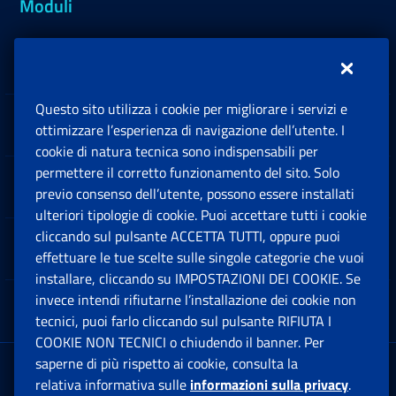
Moduli
Inps.design
Questo sito utilizza i cookie per migliorare i servizi e
Sedi e Contatti
ottimizzare l’esperienza di navigazione dell’utente. I
Ap
cookie di natura tecnica sono indispensabili per
permettere il corretto funzionamento del sito. Solo
Software
previo consenso dell’utente, possono essere installati
Ap
ulteriori tipologie di cookie. Puoi accettare tutti i cookie
cliccando sul pulsante ACCETTA TUTTI, oppure puoi
Note Legali
effettuare le tue scelte sulle singole categorie che vuoi
Ap
installare, cliccando su IMPOSTAZIONI DEI COOKIE. Se
invece intendi rifiutarne l’installazione dei cookie non
App mobile
Ap
tecnici, puoi farlo cliccando sul pulsante RIFIUTA I
COOKIE NON TECNICI o chiudendo il banner. Per
saperne di più rispetto ai cookie, consulta la
Sede Legale
: Via Ciro il Grande, 21
relativa informativa sulle
informazioni sulla privacy
.