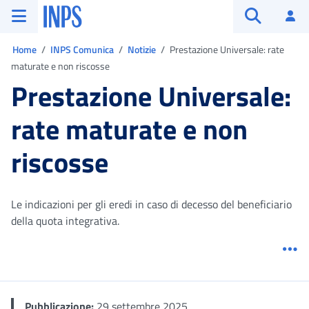
Vai al menu principale
Vai al contenuto principale
Vai al pie' di pagina
INPS ()
Ac
Apri cerca
Ti trovi in:
Home
INPS Comunica
Notizie
Prestazione Universale: rate
maturate e non riscosse
Prestazione Universale:
rate maturate e non
riscosse
Le indicazioni per gli eredi in caso di decesso del beneficiario
della quota integrativa.
Me
Pubblicazione:
29 settembre 2025