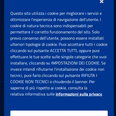
Questo sito utilizza i cookie per migliorare i servizi e
Sedi e Contatti
ottimizzare l’esperienza di navigazione dell’utente. I
Ap
cookie di natura tecnica sono indispensabili per
permettere il corretto funzionamento del sito. Solo
Software
previo consenso dell’utente, possono essere installati
Ap
ulteriori tipologie di cookie. Puoi accettare tutti i cookie
cliccando sul pulsante ACCETTA TUTTI, oppure puoi
Note Legali
effettuare le tue scelte sulle singole categorie che vuoi
Ap
installare, cliccando su IMPOSTAZIONI DEI COOKIE. Se
invece intendi rifiutarne l’installazione dei cookie non
App mobile
Ap
tecnici, puoi farlo cliccando sul pulsante RIFIUTA I
COOKIE NON TECNICI o chiudendo il banner. Per
saperne di più rispetto ai cookie, consulta la
Sede Legale
: Via Ciro il Grande, 21
relativa informativa sulle
informazioni sulla privacy
.
00144 Roma
P.IVA 02121151001