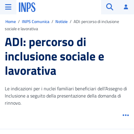
Vai al menu principale
Vai al contenuto principale
Vai al pie' di pagina
INPS ()
Ac
Apri cerca
Ti trovi in:
Home
INPS Comunica
Notizie
ADI: percorso di inclusione
sociale e lavorativa
ADI: percorso di
inclusione sociale e
lavorativa
Le indicazioni per i nuclei familiari beneficiari dell’Assegno di
Inclusione a seguito della presentazione della domanda di
rinnovo.
Me