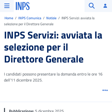
Vai al menu principale
Vai al contenuto principale
Vai al pie' di pagina
INPS ()
Ac
Apri cerca
Ti trovi in:
Home
INPS Comunica
Notizie
INPS Servizi: avviata la
selezione per il Direttore Generale
INPS Servizi: avviata la
selezione per il
Direttore Generale
I candidati possono presentare la domanda entro le ore 16
dell’11 dicembre 2025.
Me
Pubblicazione:
5 dicembre 2025