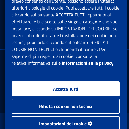
previo consenso dell’utente, possono essere installati
Ap
ulteriori tipologie di cookie. Puoi accettare tutti i cookie
cliccando sul pulsante ACCETTA TUTTI, oppure puoi
Note Legali
effettuare le tue scelte sulle singole categorie che vuoi
Ap
installare, cliccando su IMPOSTAZIONI DEI COOKIE. Se
invece intendi rifiutarne l’installazione dei cookie non
App mobile
Ap
tecnici, puoi farlo cliccando sul pulsante RIFIUTA I
COOKIE NON TECNICI o chiudendo il banner. Per
saperne di più rispetto ai cookie, consulta la
Sede Legale
: Via Ciro il Grande, 21
relativa informativa sulle
informazioni sulla privacy
.
00144 Roma
P.IVA 02121151001
Accetta Tutti
Facebook: Apre una nuova finestra
Twitter: Apre una nuova finestra
Whatsapp: Apre una nuova fi
Youtube: Apre una nuo
Instagram: Apre
Linkedin:
Rs
Rifiuta i cookie non tecnici
www.inps.gov.it © 1997-2026
Impostazioni dei cookie