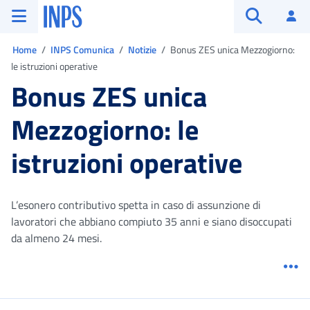
Vai al menu principale
Vai al contenuto principale
Vai al pie' di pagina
INPS ()
Ac
Apri cerca
Ti trovi in:
Home
INPS Comunica
Notizie
Bonus ZES unica Mezzogiorno:
le istruzioni operative
Bonus ZES unica
Mezzogiorno: le
istruzioni operative
L’esonero contributivo spetta in caso di assunzione di
lavoratori che abbiano compiuto 35 anni e siano disoccupati
da almeno 24 mesi.
Me