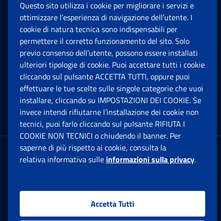
Questo sito utilizza i cookie per migliorare i servizi e
Sedi e Contatti
ottimizzare l’esperienza di navigazione dell’utente. I
Ap
cookie di natura tecnica sono indispensabili per
permettere il corretto funzionamento del sito. Solo
Software
previo consenso dell’utente, possono essere installati
Ap
ulteriori tipologie di cookie. Puoi accettare tutti i cookie
cliccando sul pulsante ACCETTA TUTTI, oppure puoi
Note Legali
effettuare le tue scelte sulle singole categorie che vuoi
Ap
installare, cliccando su IMPOSTAZIONI DEI COOKIE. Se
invece intendi rifiutarne l’installazione dei cookie non
App mobile
Ap
tecnici, puoi farlo cliccando sul pulsante RIFIUTA I
COOKIE NON TECNICI o chiudendo il banner. Per
saperne di più rispetto ai cookie, consulta la
Sede Legale
: Via Ciro il Grande, 21
relativa informativa sulle
informazioni sulla privacy
.
00144 Roma
P.IVA 02121151001
Accetta Tutti