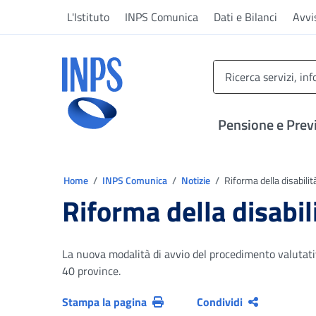
Vai al menu principale
Vai al contenuto principale
Vai al pie' di pagina
L'Istituto
INPS Comunica
Dati e Bilanci
Avvi
INPS ()
Pensione e Prev
Ti trovi in:
Home
INPS Comunica
Notizie
Riforma della disabilit
Riforma della disabili
La nuova modalità di avvio del procedimento valutativo
40 province.
Stampa la pagina
Condividi