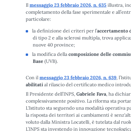
Il
messaggio 23 febbraio 2026, n. 635
illustra, i
completamento della fase sperimentale e all’entra
particolare:
la definizione dei criteri per l’
accertamento de
di tipo 2 e alla sclerosi multipla, trova applic
nuove 40 province;
la modifica della
composizione delle commiss
Base
(UVB).
Con il
messaggio 23 febbraio 2026, n. 639
, l’Ist
abilitati
al rilascio del certificato medico introd
Il Presidente dell’INPS,
Gabriele Fava
, ha dichia
complessivamente positivo. La riforma sta portan
L'Istituto sta seguendo una modalità operativa p
la risposta dei territori ai cambiamenti è senz'alt
voluto dalla Ministra Locatelli, è tutelata dal ruol
L’INPS sta investendo in innovazione tecnologica,