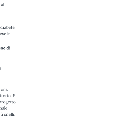
 al
 diabete
ese le
one di
i
ioni.
itorio. E
 progetto
nale.
ù snelli,