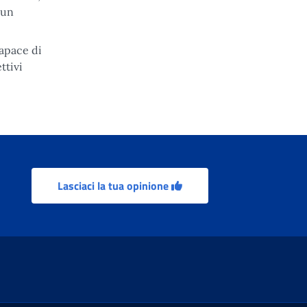
 un
capace di
ttivi
Lasciaci la tua opinione