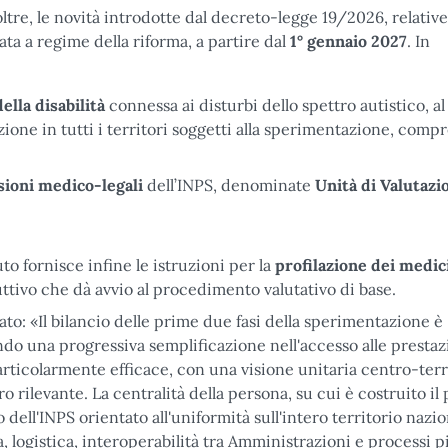
noltre, le novità introdotte dal decreto-legge 19/2026, relative
ta a regime della riforma, a partire dal
1° gennaio 2027
. In
lla disabilità
connessa ai disturbi dello spettro autistico, al
azione in tutti i territori soggetti alla sperimentazione, compr
ioni medico-legali
dell’INPS, denominate
Unità di Valutazi
ituto fornisce infine le istruzioni per la
profilazione dei medic
uttivo che dà avvio al procedimento valutativo di base.
rato: «Il bilancio delle prime due fasi della sperimentazione è
do una progressiva semplificazione nell'accesso alle prestaz
articolarmente efficace, con una visione unitaria centro-terr
ro rilevante. La centralità della persona, su cui è costruito il
o dell'INPS orientato all'uniformità sull'intero territorio nazio
 logistica, interoperabilità tra Amministrazioni e processi pi