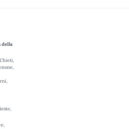
 della
Chieti,
denone,
rni,
ieste,
ce,