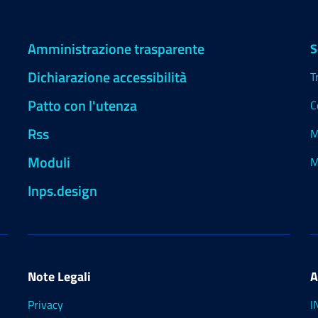
Amministrazione trasparente
S
Dichiarazione accessibilità
T
Patto con l'utenza
C
Rss
M
Moduli
M
Inps.design
Note Legali
A
Privacy
I