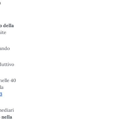
a
o della
mite
cando
duttivo
nelle 40
la
3
mediari
 nella