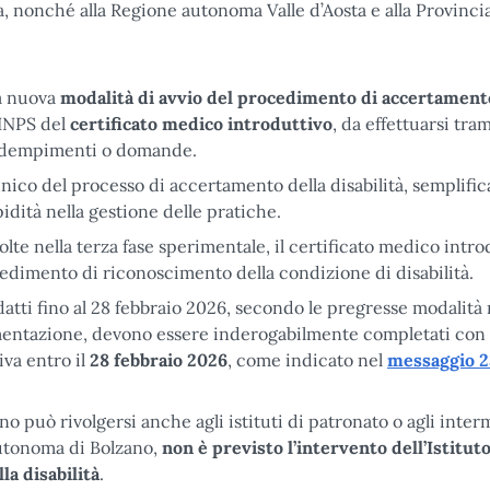
 nonché alla Regione autonoma Valle d’Aosta e alla Provinci
la nuova
modalità di avvio del procedimento di accertament
l’INPS del
certificato medico introduttivo
, da effettuarsi tra
i adempimenti o domande.
unico del processo di accertamento della disabilità, semplifi
idità nella gestione delle pratiche.
olte nella terza fase sperimentale, il certificato medico intro
cedimento di riconoscimento della condizione di disabilità.
datti fino al 28 febbraio 2026, secondo le pregresse modalità 
rimentazione, devono essere inderogabilmente completati con 
va entro il
28 febbraio 2026
, come indicato nel
messaggio 2
ino può rivolgersi anche agli istituti di patronato o agli inter
autonoma di Bolzano,
non è previsto l’intervento dell’Istituto
a disabilità
.