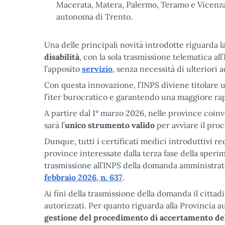
Macerata, Matera, Palermo, Teramo e Vicenza,
autonoma di Trento.
Una delle principali novità introdotte riguarda 
disabilità
, con la sola trasmissione telematica al
l’apposito
servizio
, senza necessità di ulterior
Con questa innovazione, l’INPS diviene titolare 
l’iter burocratico e garantendo una maggiore rap
A partire dal 1° marzo 2026, nelle province coinv
sarà l’
unico strumento valido
per avviare il pro
Dunque, tutti i certificati medici introduttivi re
province interessate dalla terza fase della spe
trasmissione all’INPS della domanda amministrati
febbraio 2026, n. 637
.
Ai fini della trasmissione della domanda il cittad
autorizzati. Per quanto riguarda alla Provincia 
gestione del procedimento di accertamento dell